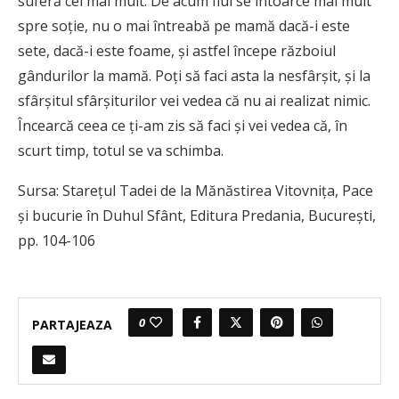
suferă cel mai mult. De acum fiul se întoarce mai mult
spre soţie, nu o mai întreabă pe mamă dacă-i este
sete, dacă-i este foame, şi astfel începe războiul
gândurilor la mamă. Poţi să faci asta la nesfârşit, şi la
sfârşitul sfârşiturilor vei vedea că nu ai realizat nimic.
Încearcă ceea ce ţi-am zis să faci şi vei vedea că, în
scurt timp, totul se va schimba.
Sursa: Stareţul Tadei de la Mănăstirea Vitovniţa, Pace
şi bucurie în Duhul Sfânt, Editura Predania, București,
pp. 104-106
0
PARTAJEAZA