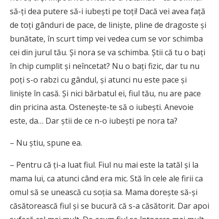
să-ţi dea putere să-i iubeşti pe toţi! Dacă vei avea faţă
de toţi gânduri de pace, de linişte, pline de dragoste şi
bunătate, în scurt timp vei vedea cum se vor schimba
cei din jurul tău. Şi nora se va schimba. Ştii că tu o baţi
în chip cumplit şi neîncetat? Nu o baţi fizic, dar tu nu
poţi s-o rabzi cu gândul, şi atunci nu este pace şi
linişte în casă. Şi nici bărbatul ei, fiul tău, nu are pace
din pricina asta. Osteneşte-te să o iubeşti. Anevoie
este, da… Dar ştii de ce n-o iubeşti pe nora ta?
– Nu ştiu, spune ea.
– Pentru că ţi-a luat fiul. Fiul nu mai este la tatăl şi la
mama lui, ca atunci când era mic. Stă în cele ale firii ca
omul să se unească cu soţia sa. Mama doreşte să-şi
căsătorească fiul şi se bucură că s-a căsătorit. Dar apoi