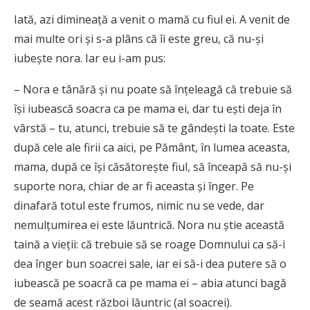
Iată, azi dimineaţă a venit o mamă cu fiul ei. A venit de
mai multe ori şi s-a plâns că îi este greu, că nu-şi
iubeşte nora. Iar eu i-am pus:
– Nora e tânără şi nu poate să înţeleagă că trebuie să
îşi iubească soacra ca pe mama ei, dar tu eşti deja în
vârstă – tu, atunci, trebuie să te gândeşti la toate. Este
după cele ale firii ca aici, pe Pământ, în lumea aceasta,
mama, după ce îşi căsătoreşte fiul, să înceapă să nu-şi
suporte nora, chiar de ar fi aceasta şi înger. Pe
dinafară totul este frumos, nimic nu se vede, dar
nemulţumirea ei este lăuntrică. Nora nu ştie această
taină a vieţii: că trebuie să se roage Domnului ca să-i
dea înger bun soacrei sale, iar ei să-i dea putere să o
iubească pe soacră ca pe mama ei – abia atunci bagă
de seamă acest război lăuntric (al soacrei).