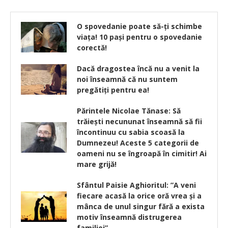
O spovedanie poate să-ți schimbe
viața! 10 pași pentru o spovedanie
corectă!
Dacă dragostea încă nu a venit la
noi înseamnă că nu suntem
pregătiți pentru ea!
Părintele Nicolae Tănase: Să
trăieşti necununat înseamnă să fii
încontinuu cu sabia scoasă la
Dumnezeu! Aceste 5 categorii de
oameni nu se îngroapă în cimitir! Ai
mare grijă!
Sfântul Paisie Aghioritul: ”A veni
fiecare acasă la orice oră vrea şi a
mânca de unul singur fără a exista
motiv înseamnă distrugerea
familiei”