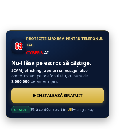
PROTECȚIE MAXIMĂ PENTRU TELEFONUL
TĂU
CYBER3
.AI
Nu-l lăsa pe escroc să câștige.
SCAM, phishing, apeluri și mesaje false
—
oprite instant pe telefonul tău, cu baza de
2.000.000
de amenințări.
INSTALEAZĂ GRATUIT
Fără cont
Construit în
UE
GRATUIT
Google Play