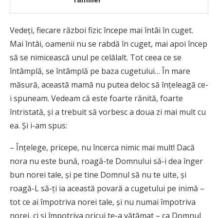
Vedeți, fiecare război fizic începe mai întâi în cuget.
Mai întâi, oamenii nu se rabdă în cuget, mai apoi încep
să se nimicească unul pe celălalt. Tot ceea ce se
întâmplă, se întâmplă pe baza cugetului… În mare
măsură, această mamă nu putea deloc să înţeleagă ce-
i spuneam. Vedeam că este foarte rănită, foarte
întristată, şi a trebuit să vorbesc a doua zi mai mult cu
ea. Şi i-am spus:
– Înțelege, pricepe, nu încerca nimic mai mult! Dacă
nora nu este bună, roagă-te Domnului să-i dea înger
bun norei tale, şi pe tine Domnul să nu te uite, şi
roagă-L să-ţi ia această povară a cugetului pe inimă –
tot ce ai împotriva norei tale, şi nu numai împotriva
norei, ci şi împotriva oricui te-a vătămat – ca Domnul