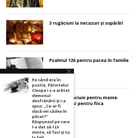
3 rugăciuni la necazuri și supărări
Psalmul 126 pentru pacea în familie
Pe când era în
pustie, Părintelui
Cleopa i s-a arătat
demonul
Sunt 2 rugaciuni pentru mame:
desfrânării şi i-a
pentru fiu si pentru fiica
spus: „Ce-ar fi
dacă vei cădea în
păcat?”
Răspunsul pe care
l-a dat să-l ții
minte, să faci și tu
la fel!