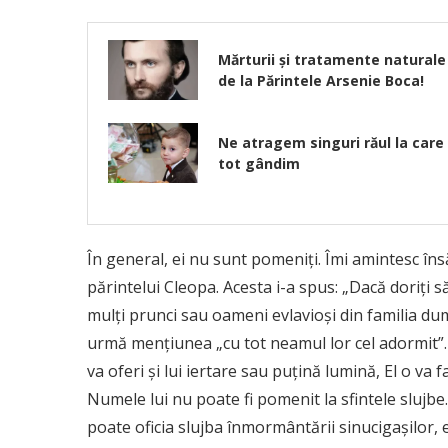
Mărturii și tratamente naturale
de la Părintele Arsenie Boca!
Ne atragem singuri răul la care
tot gândim
În general, ei nu sunt pomeniţi. Îmi amintesc îns
părintelui Cleopa. Acesta i-a spus: „Dacă doriţi s
mulţi prunci sau oameni evlavioşi din familia du
urmă menţiunea „cu tot neamul lor cel adormit”.
va oferi şi lui iertare sau puţină lumină, El o va
Numele lui nu poate fi pomenit la sfintele slujb
poate oficia slujba înmormântării sinucigaşilor, 