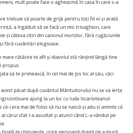
emeni, mult poate face o agheazmă în casa în care s-a
e trebuie să poarte de grijă pentru toţi fiii ei şi arată
rinţă, a îngăduit să se facă un mic trisaghion, care
şi câteva citiri din canonul morţilor, fără rugăciunile
i fără cuvântări elogioase.
 mare rătăcire te afli și diavolul stă rânjind lângă tine
i propus.
ta să te primească, în cel mai de jos loc al său, căci
 acest păcat după cuvântul Mântuitorului nu se va ierta
 îngrozotioare ajung la un loc cu Iuda Iscarioteanul.
 că-i era mai de folos să nu se nască și adu-ți aminte că
al cărui sfat l-a ascultat și atunci când L-a vândut pe
se.
ce boală te chinuiește, orice persoană dragă ție a murit,