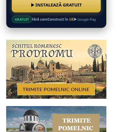
INSTALEAZĂ GRATUIT
Fără cont
Construit în
UE
GRATUIT
Google Play