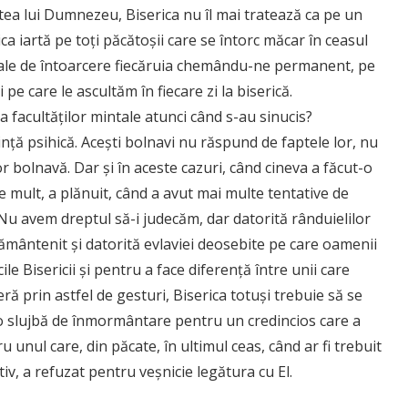
ntea lui Dumnezeu, Biserica nu îl mai tratează ca pe un
ica iartă pe toţi păcătoşii care se întorc măcar în ceasul
ale de întoarcere fiecăruia chemându-ne permanent, pe
 pe care le ascultăm în fiecare zi la biserică.
a facultăţilor mintale atunci când s-au sinucis?
inţă psihică. Aceşti bolnavi nu răspund de faptele lor, nu
r bolnavă. Dar şi în aceste cazuri, când cineva a făcut-o
 mult, a plănuit, când a avut mai multe tentative de
 Nu avem dreptul să-i judecăm, dar datorită rânduielilor
împământenit şi datorită evlaviei deosebite pe care oamenii
e Bisericii şi pentru a face diferenţă între unii care
ră prin astfel de gesturi, Biserica totuşi trebuie să se
o slujbă de înmormântare pentru un credincios care a
tru unul care, din păcate, în ultimul ceas, când ar fi trebuit
v, a refuzat pentru veşnicie legătura cu El.