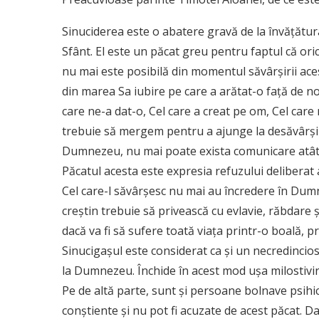
Sinuciderea este o abatere gravă de la învăţătura
Sfânt. El este un păcat greu pentru faptul că or
nu mai este posibilă din momentul săvârşirii aces
din marea Sa iubire pe care a arătat-o faţă de noi
care ne-a dat-o, Cel care a creat pe om, Cel care
trebuie să mergem pentru a ajunge la desăvârşire
Dumnezeu, nu mai poate exista comunicare atâta
Păcatul acesta este expresia refuzului delibera
Cel care-l săvârşesc nu mai au încredere în Dumn
creştin trebuie să privească cu evlavie, răbdare 
dacă va fi să sufere toată viaţa printr-o boală, pri
Sinucigaşul este considerat ca şi un necredincios,
la Dumnezeu. Închide în acest mod uşa milostivir
Pe de altă parte, sunt şi persoane bolnave psihic
conştiente şi nu pot fi acuzate de acest păcat. Da