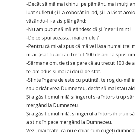
-Decât să mă mai chinui pe pământ, mai mulți ani,
luat sufletul și l-a coborât în iad, și l-a lăsat a
văzându-l i-a zis plângând:
-Nu am putut să mă gândesc că și îngerii mint !
-De ce spui aceasta, mai omule ?
-Pentru că mi-ai spus că mă vei lăsa numai trei min
m-ai lăsat tu aici au trecut 100 de ani ! a spus o
-Sărmane om, ție ți se pare că au trecut 100 de a
te-am adus și mai ai două de stat.
-Sfinte îngere de este cu putință, te rog du-mă în
sau oricât vrea Dumnezeu, decât să mai stau aici
Și a găsit omul milă și îngerul s-a întors trup să
mergând la Dumnezeu.
Și a găsit omul milă, și îngerul a întors în trup s
a stins în pace mergând la Dumnezeu.
Vezi, măi frate, ca nu e chiar cum cugeți dumneata