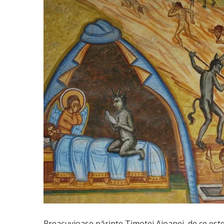
Preacuvioase părinte Timotei Aioanei, de ce este