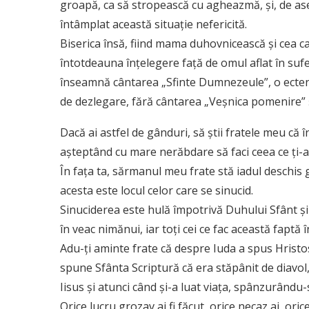
groapă, ca să stropească cu agheazmă, şi, de as
întâmplat această situaţie nefericită.
Biserica însă, fiind mama duhovnicească şi cea car
întotdeauna înţelegere faţă de omul aflat în sufe
înseamnă cântarea „Sfinte Dumnezeule”, o ectenie 
de dezlegare, fără cântarea „Veşnica pomenire” ş
Dacă ai astfel de gânduri, să știi fratele meu că în
așteptând cu mare nerăbdare să faci ceea ce ți-a
În fața ta, sărmanul meu frate stă iadul deschis ga
acesta este locul celor care se sinucid.
Sinuciderea este hulă împotrivă Duhului Sfânt și
în veac nimănui, iar toți cei ce fac această faptă
Adu-ți aminte frate că despre Iuda a spus Hristos
spune Sfânta Scriptură că era stăpânit de diavol, 
Iisus și atunci când și-a luat viața, spânzurându-
Orice lucru grozav ai fi făcut, orice necaz ai, ori