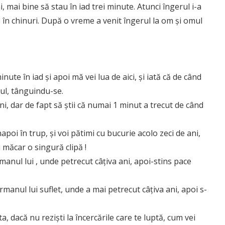
 mai bine să stau în iad trei minute. Atunci îngerul i-a
colo în chinuri. După o vreme a venit îngerul la om și omul
ute în iad și apoi mă vei lua de aici, și iată că de când
mul, tânguindu-se.
ni, dar de fapt să știi că numai 1 minut a trecut de când
apoi în trup, și voi pătimi cu bucurie acolo zeci de ani,
 măcar o singură clipă !
rmanul lui , unde petrecut câțiva ani, apoi-stins pace
ărmanul lui suflet, unde a mai petrecut câțiva ani, apoi s-
, dacă nu reziști la încercările care te luptă, cum vei