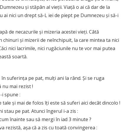
Dumnezeu și stăpân al vieții. Viață o ai că dar de la
Nu ai nici un drept să-L iei de piept pe Dumnezeu și să-i
apă de necazurile și mizeria acestei vieți. Câtă
 chinuri și mizerii de neînchipuit, la care mintea ta nici
ci nici lacrimile, nici rugăciunile nu te vor mai putea
ceastă soartă.
n suferința pe pat, mulți ani la rând. Și se ruga
nu mai rezist !
-i spune :
ale și mai de folos îți este să suferi aici decât dincolo !
i stau pe pat. Atunci îngerul i-a zis :
acum înainte sau să mergi în iad 3 minute ?
a rezistă, așa că a zis cu toată convingerea :