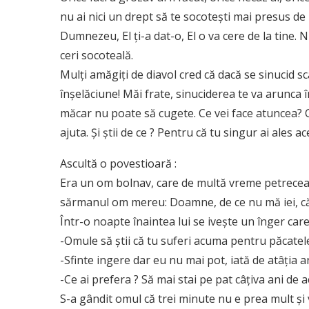
nu ai nici un drept să te socotești mai presus de 
Dumnezeu, El ți-a dat-o, El o va cere de la tine. 
ceri socoteală.
Mulți amăgiți de diavol cred că dacă se sinucid sc
înșelăciune! Măi frate, sinuciderea te va arunca în
măcar nu poate să cugete. Ce vei face atuncea? Că
ajuta. Și știi de ce ? Pentru că tu singur ai ales a
Ascultă o povestioară :
Era un om bolnav, care de multă vreme petrecea î
sărmanul om mereu: Doamne, de ce nu mă iei, că 
Într-o noapte înaintea lui se ivește un înger care
-Omule să știi că tu suferi acuma pentru păcatele t
-Sfinte ingere dar eu nu mai pot, iată de atâția an
-Ce ai prefera ? Să mai stai pe pat câțiva ani de 
S-a gândit omul că trei minute nu e prea mult și v