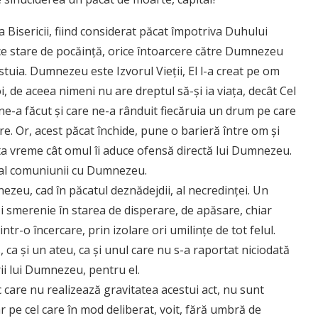
 Bisericii, fiind considerat păcat împotriva Duhului
ice stare de pocăinţă, orice întoarcere către Dumnezeu
tuia. Dumnezeu este Izvorul Vieţii, El l-a creat pe om
, de aceea nimeni nu are dreptul să-şi ia viaţa, decât Cel
 ne-a făcut şi care ne-a rânduit fiecăruia un drum pe care
. Or, acest păcat închide, pune o barieră între om şi
 vreme cât omul îi aduce ofensă directă lui Dumnezeu.
t al comuniunii cu Dumnezeu.
ezeu, cad în păcatul deznădejdii, al necredinţei. Un
şi smerenie în starea de disperare, de apăsare, chiar
ntr-o încercare, prin izolare ori umilinţe de tot felul.
 ca şi un ateu, ca şi unul care nu s-a raportat niciodată
ii lui Dumnezeu, pentru el.
 care nu realizează gravitatea acestui act, nu sunt
r pe cel care în mod deliberat, voit, fără umbră de