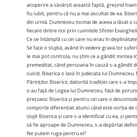
acoperire a săvârşit această faptă, greşind înai
fiu iubit, pentru că nu a mai ascultat de ea. Biser
din urmă. Dumnezeu tocmai de aceea a lăsat o c
fiecare dintre noi prin cuvintele Sfintei Evanghelii
Ce se întâmplă cu cei care nu erau în deplinătate
Se face o slujbă, având în vedere grava lor sufer
le mai pot controla, nu ştim ce a gândit mintea lo
premeditat, când persoana în cauză s-a gândit de
suicid, Biserica o lasă în judecata lui Dumnezeu.
Părinţilor Bisericii, datorită tradiţiei care s-a 
o au faţă de Legea lui Dumnezeu, faţă de poruncil
preţuiesc Biserica şi pentru cei care o desconside
comporte diferenţiat atunci când este vorba de 
slujit Biserica şi care s-a identificat cu ea, şi pen
să fie aproape de Dumnezeu, s-a depărtat definiti
Ne putem ruga pentru ei?