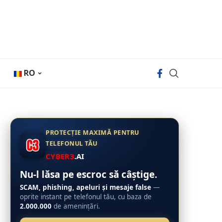
RO
PROTECȚIE MAXIMĂ PENTRU
TELEFONUL TĂU
CYBER3
.AI
Nu-l lăsa pe escroc să câștige.
SCAM, phishing, apeluri și mesaje false
—
oprite instant pe telefonul tău, cu baza de
2.000.000
de amenințări.