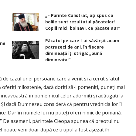
„– Părinte Calistrat, ați spus ca
bolile sunt rezultatul păcatelor!
Copiii mici, bolnavi, ce păcate au?”
Păcatul pe care l-ai săvârşit acum
 ne
patruzeci de ani, în fiecare
dimineaţă îţi strigă: „bună
dimineaţa!”
ă de cazul unei persoane care a venit şi a cerut sfatul
ă oferiţi milostenie, dacă doriţi să-l pomeniţi, puneţi mai
mneavoastră în pomelnicul celor adormiţi şi adăugaţi la
 Şi dacă Dumnezeu consideră că pentru vrednicia lor îi
 face. Dar în numele lui nu puteţi oferi nimic de pomană.
e.” De asemeni, părintele Cleopa spunea că preotul nu
el poate veni doar după ce trupul a fost aşezat în