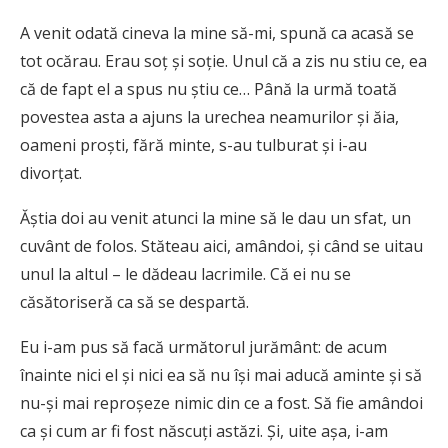
A venit odată cineva la mine să-mi, spună ca acasă se
tot ocărau. Erau soţ şi soţie. Unul că a zis nu stiu ce, ea
că de fapt el a spus nu ştiu ce… Până la urmă toată
povestea asta a ajuns la urechea neamurilor şi ăia,
oameni proşti, fără minte, s-au tulburat şi i-au
divorţat.
Ăştia doi au venit atunci la mine să le dau un sfat, un
cuvânt de folos. Stăteau aici, amândoi, şi când se uitau
unul la altul – le dădeau lacrimile. Că ei nu se
căsătoriseră ca să se despartă.
Eu i-am pus să facă următorul jurământ: de acum
înainte nici el şi nici ea să nu îşi mai aducă aminte şi să
nu-şi mai reproşeze nimic din ce a fost. Să fie amândoi
ca şi cum ar fi fost născuţi astăzi. Şi, uite aşa, i-am