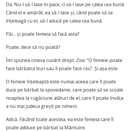
Da. Nu-l să-l lase în pace, ci să-l lase pe calea cea bună.
Când el e amărât, ea să-l lase şi, când poate să se
înţeleagă cu el, să-l aducă pe calea cea bună.
Păi… şi poate femeia să facă asta?
Poate, dece să nu poată?
Îmi spunea cineva cuvânt drept. Zice: “O femeie poate
face bărbatul bun sau îl poate face rău”. Şi aşa este.
O femeie înţeleaptă este numai aceea care îl poate
duce pe bărbat la spovedanie, care poate să se scoale
noaptea la rugăciune alături de el, care îl poate învăţa
a nu mai judeca greşit pe nimeni.
Adică. Făcând toate acestea, ea este femeia care îl
poate adduce pe bărbat la Mântuire.