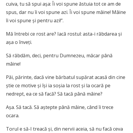
cuiva, tu să spui aşa: Îi voi spune ăstuia tot ce am de
spus, dar nu îi voi spune azi. Îi voi spune mâine! Mâine
îi voi spune şi pentru azi!”.
Mă întrebi ce rost are? Iacă rostul: asta-i răbdarea şi
aşa o înveţi.
Să răbdăm, deci, pentru Dumnezeu, măcar până
mâine!
Păi, părinte, dacă vine bărbatul supărat acasă din cine
ştie ce motive şi îşi ia soşia la rost şi la ocară pe
nedrept, ea ce să facă? Să tacă până mâine?
Aşa. Să tacă. Să aştepte până mâine, când îi trece
ocara.
Torul e să-I treacă şi, din nervii aceia, să nu facă ceva