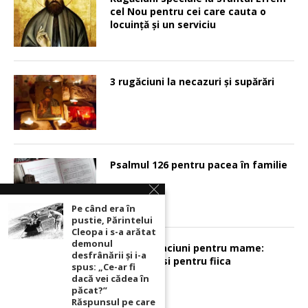
cel Nou pentru cei care cauta o
locuinţă şi un serviciu
3 rugăciuni la necazuri și supărări
Psalmul 126 pentru pacea în familie
Pe când era în
pustie, Părintelui
Cleopa i s-a arătat
demonul
Sunt 2 rugaciuni pentru mame:
desfrânării şi i-a
pentru fiu si pentru fiica
spus: „Ce-ar fi
dacă vei cădea în
păcat?”
Răspunsul pe care