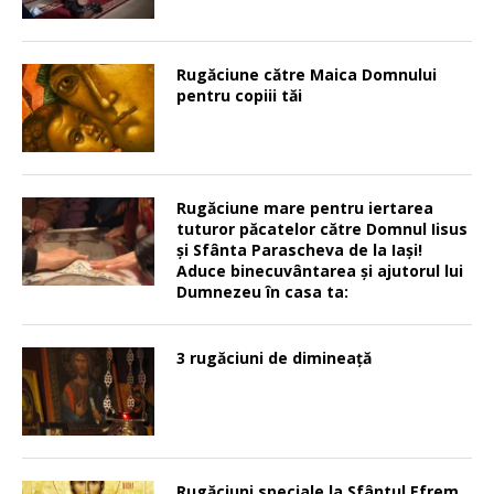
Rugăciune către Maica Domnului
pentru copiii tăi
Rugăciune mare pentru iertarea
tuturor păcatelor către Domnul Iisus
şi Sfânta Parascheva de la Iaşi!
Aduce binecuvântarea şi ajutorul lui
Dumnezeu în casa ta:
3 rugăciuni de dimineață
Rugăciuni speciale la Sfântul Efrem