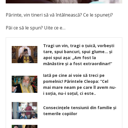
Părinte, vin tineri să vă întâlnească? Ce le spuneţi?
Păi ce să le spun? Uite ce e…
Tragi un vin, tragi o ţuică, vorbeşti
tare, spui bancuri, spui glume… şi
apoi spui aşa: „Am fost la
mănăstire și a fost extraordinar!”
Iată pe cine ai voie să treci pe
pomelnic! Părintele Cleopa: ”Cel
mai mare neam pe care îl avem nu-
i soția, nu-i soțul, ci este..
Consecințele tensiunii din familie și
temerile copiilor