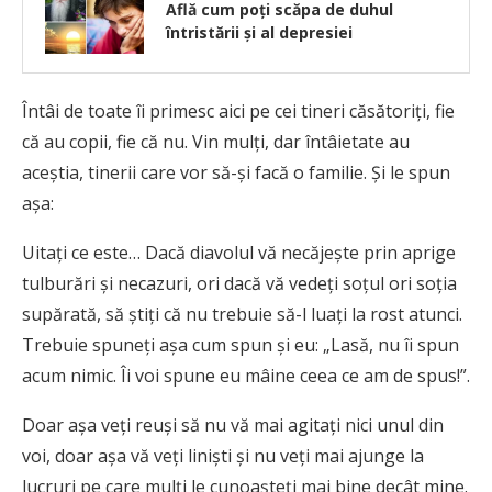
Află cum poți scăpa de duhul
întristării și al depresiei
Întâi de toate îi primesc aici pe cei tineri căsătoriţi, fie
că au copii, fie că nu. Vin mulţi, dar întâietate au
aceştia, tinerii care vor să-şi facă o familie. Şi le spun
aşa:
Uitaţi ce este… Dacă diavolul vă necăjeşte prin aprige
tulburări şi necazuri, ori dacă vă vedeţi soţul ori soţia
supărată, să ştiţi că nu trebuie să-l luaţi la rost atunci.
Trebuie spuneţi aşa cum spun şi eu: „Lasă, nu îi spun
acum nimic. Îi voi spune eu mâine ceea ce am de spus!”.
Doar aşa veţi reuşi să nu vă mai agitaţi nici unul din
voi, doar aşa vă veţi linişti şi nu veţi mai ajunge la
lucruri pe care mulţi le cunoaşteţi mai bine decât mine.