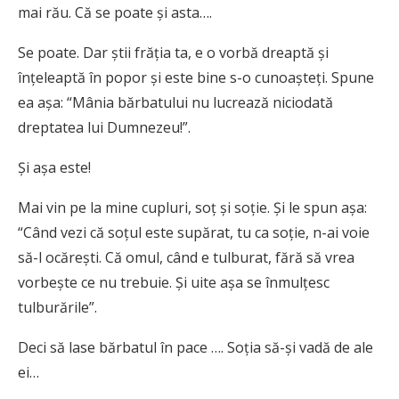
mai rău. Că se poate şi asta….
Se poate. Dar ştii frăţia ta, e o vorbă dreaptă şi
înţeleaptă în popor şi este bine s-o cunoaşteţi. Spune
ea aşa: “Mânia bărbatului nu lucrează niciodată
dreptatea lui Dumnezeu!”.
Şi aşa este!
Mai vin pe la mine cupluri, soţ şi soţie. Şi le spun aşa:
“Când vezi că soţul este supărat, tu ca soţie, n-ai voie
să-l ocăreşti. Că omul, când e tulburat, fără să vrea
vorbeşte ce nu trebuie. Şi uite aşa se înmulţesc
tulburările”.
Deci să lase bărbatul în pace …. Soţia să-şi vadă de ale
ei…