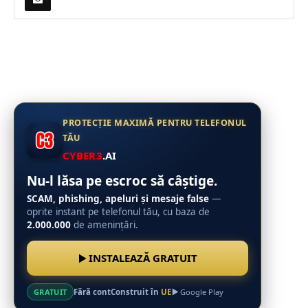
PROTECȚIE MAXIMĂ PENTRU TELEFONUL
TĂU
CYBER3
.AI
Nu-l lăsa pe escroc să câștige.
SCAM, phishing, apeluri și mesaje false
—
oprite instant pe telefonul tău, cu baza de
2.000.000
de amenințări.
INSTALEAZĂ GRATUIT
Fără cont
Construit în
UE
GRATUIT
Google Play