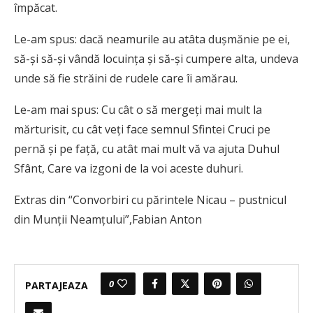
împăcat.
Le-am spus: dacă neamurile au atâta duşmănie pe ei,
să-şi să-şi vândă locuinţa şi să-şi cumpere alta, undeva
unde să fie străini de rudele care îi amărau.
Le-am mai spus: Cu cât o să mergeţi mai mult la
mărturisit, cu cât veţi face semnul Sfintei Cruci pe
pernă şi pe faţă, cu atât mai mult vă va ajuta Duhul
Sfânt, Care va izgoni de la voi aceste duhuri.
Extras din “Convorbiri cu părintele Nicau – pustnicul
din Munţii Neamţului”,Fabian Anton
0
PARTAJEAZA