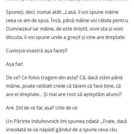
Spuneţi, deci, numai atât: „Lasă, îi voi spune mâine
ceea ce am de spus. Însă, până mâine voi răbda pentru
Dumnezeu! Iar mâine, de este liniştit, vom sta şi vom
discuta, îi voi spune unde a greşit şi cine are dreptate.
Cuvioşia voastră aşa faceţi?
Aşa fac!
De ce? Ce folos tragem din asta? Că, dacă stăm până
mâine, poate celălalt crede că tăcem că face bine, că
are el dreptate… Şi mai are rost să aşteptăm atunci?
Are. Ştii de ce fac aşa? Uite de ce:
Un Părinte înduhovnicit îmi spunea odată: „Frate, dacă
vreodată te va năpădi gândul de a spune ceva rău