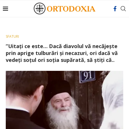
SFATURI
”Uitaţi ce este… Dacă diavolul vă necăjeşte
prin aprige tulburări şi necazuri, ori dacă vă
vedeţi soţul ori soţia supărată, să ştiţi că..