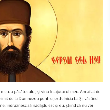
ea, a păcătosului, şi vino în ajutorul meu. Am aflat de
primit de la Dumnezeu pentru jertfelnicia ta. Şi, văzând
e, îndrăznesc să nădăjduiesc şi eu, ştiind că nu vei