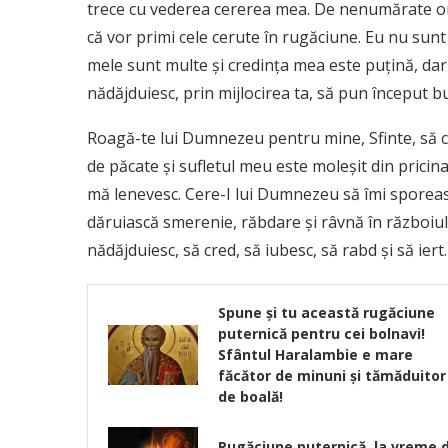
trece cu vederea cererea mea. De nenumărate ori t
că vor primi cele cerute în rugăciune. Eu nu sun
mele sunt multe şi credinţa mea este puţină, dar 
nădăjduiesc, prin mijlocirea ta, să pun început b
Roagă-te lui Dumnezeu pentru mine, Sfinte, să c
de păcate şi sufletul meu este moleşit din pricina
mă lenevesc. Cere-I lui Dumnezeu să îmi sporeasc
dăruiască smerenie, răbdare şi râvnă în războiul
nădăjduiesc, să cred, să iubesc, să rabd şi să iert.
Spune și tu această rugăciune
puternică pentru cei bolnavi!
Sfântul Haralambie e mare
făcător de minuni și tămăduitor
de boală!
Rugăciune puternică, la vreme 