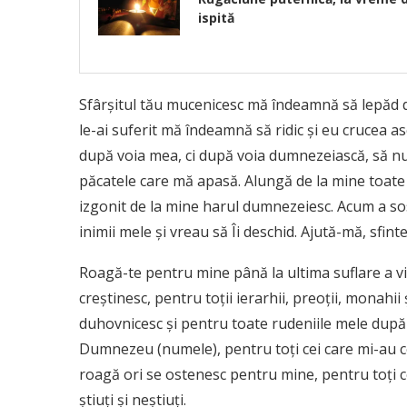
ispită
Sfârşitul tău mucenicesc mă îndeamnă să lepăd de
le-ai suferit mă îndeamnă să ridic şi eu crucea a
după voia mea, ci după voia dumnezeiască, să nu 
păcatele care mă apasă. Alungă de la mine toate 
izgonit de la mine harul dumnezeiesc. Acum a sos
inimii mele şi vreau să Îi deschid. Ajută-mă, sfint
Roagă-te pentru mine până la ultima suflare a vi
creştinesc, pentru toţii ierarhii, preoţii, monahi
duhovnicesc şi pentru toate rudeniile mele după t
Dumnezeu (numele), pentru toţi cei care mi-au ce
roagă ori se ostenesc pentru mine, pentru toţi c
ştiuţi şi neştiuţi.