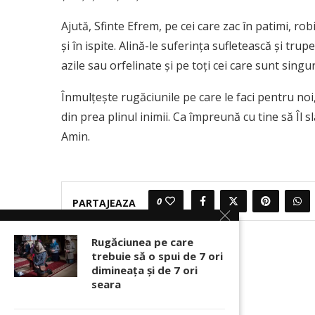
Ajută, Sfinte Efrem, pe cei care zac în patimi, rob
şi în ispite. Alină-le suferinţa sufletească şi trupe
azile sau orfelinate şi pe toţi cei care sunt singur
Înmulţeşte rugăciunile pe care le faci pentru noi
din prea plinul inimii. Ca împreună cu tine să Îl 
Amin.
0
PARTAJEAZA
Rugăciunea pe care
trebuie să o spui de 7 ori
dimineața și de 7 ori
seara