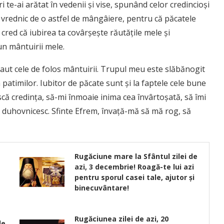
e-ai arătat în vedenii şi vise, spunând celor credincioşi
t vrednic de o astfel de mângâiere, pentru că păcatele
cred că iubirea ta covârşeşte răutăţile mele şi
un mântuirii mele.
aut cele de folos mântuirii. Trupul meu este slăbănogit
 patimilor. Iubitor de păcate sunt şi la faptele cele bune
ă credinţa, să-mi înmoaie inima cea învârtoşată, să îmi
 duhovnicesc. Sfinte Efrem, învaţă-mă să mă rog, să
Rugăciune mare la Sfântul zilei de
azi, 3 decembrie! Roagă-te lui azi
pentru sporul casei tale, ajutor şi
binecuvântare!
Rugăciunea zilei de azi, 20
de