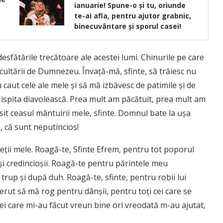
ianuarie! Spune-o și tu, oriunde
te-ai afla, pentru ajutor grabnic,
binecuvântare și sporul casei!
sfătările trecătoare ale acestei lumi. Chinurile pe care
scultării de Dumnezeu. Învaţă-mă, sfinte, să trăiesc nu
caut cele ale mele şi să mă izbăvesc de patimile şi de
ispita diavolească. Prea mult am păcătuit, prea mult am
it ceasul mântuirii mele, sfinte. Domnul bate la uşa
e, că sunt neputincios!
eţii mele. Roagă-te, Sfinte Efrem, pentru tot poporul
i şi credincioşii. Roagă-te pentru părintele meu
rup şi după duh. Roagă-te, sfinte, pentru robii lui
rut să mă rog pentru dânşii, pentru toţi cei care se
ei care mi-au făcut vreun bine ori vreodată m-au ajutat,