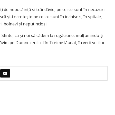
iţi de nepocăinţă şi trândăvie, pe cei ce sunt în necazuri
scă şi-i ocroteşte pe cei ce sunt în închisori, în spitale,
i, bolnavi şi neputincioşi.
, Sfinte, ca şi noi să cădem la rugăciune, mulţumindu-ţi
slăvim pe Dumnezeul cel în Treime lăudat, în vecii vecilor.