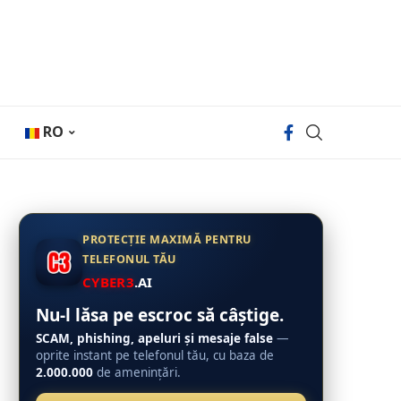
RO
PROTECȚIE MAXIMĂ PENTRU
TELEFONUL TĂU
CYBER3
.AI
Nu-l lăsa pe escroc să câștige.
SCAM, phishing, apeluri și mesaje false
—
oprite instant pe telefonul tău, cu baza de
2.000.000
de amenințări.