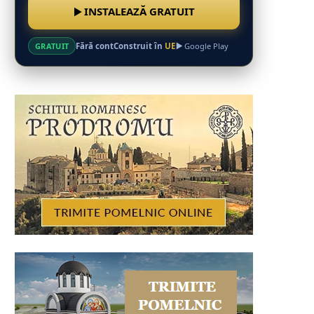
INSTALEAZĂ GRATUIT
Fără cont
Construit în
UE
GRATUIT
Google Play