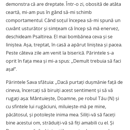
demonstra că are dreptate. Într-o zi, obosită de atâta
ceartă, mi-am pus în gând să-mi schimb
comportamentul. Când soțul începea să-mi spună un
cuvânt usturător și simțeam că încep să mă enervez,
deschideam Psaltirea. El mai bombănea ceva și se
liniștea. Așa, treptat, în casă a apărut liniștea și pacea.
Peste câteva zile am venit la biserică. Părintele s-a
oprit în fața mea și mi-a spus: „Demult trebuia să faci
așa!”.
Părintele Sava sfătuia: „Dacă purtați dușmănie față de
cineva, încercați să biruiți acest sentiment și să vă
rugați așa: Mântuiește, Doamne, pe robul Tău (N) și
cu sfintele lui rugăciuni, miluiește-mă pe mine,
păcătosul, și potolește inima mea. Siliți-vă să faceți
bine acestui om, străduiți-vă să fiți amabili cu el. Și