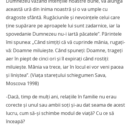
Dumnezeu văzând intențiile noastre bune, va alunga
această ură din inima noastră și o va umple cu
dragoste sfântă. Rugăciunile și nevoințele celui care
ține supărare pe aproapele lui sunt zadarnice, iar la
spovedanie Dumnezeu nu-i iartă păcatele”. Părintele
îmi spunea: „Când simțiți că vă cuprinde mânia, rugați-
vă: Doamne miluiește. Când spuneți: Doamne, trageți
aer în piept de cinci ori și îl expirați când rostiți:
miluiește. Mânia va trece, iar în locul ei vor veni pacea
și liniștea”. (Viața starețului schiegumen Sava,
Moscova 1998)
-Dacă, timp de mulți ani, relațiile în familie nu erau
corecte și unul sau ambii soți și-au dat seama de acest
lucru, cum să-și schimbe modul de viață? Cu ce să
înceapă?