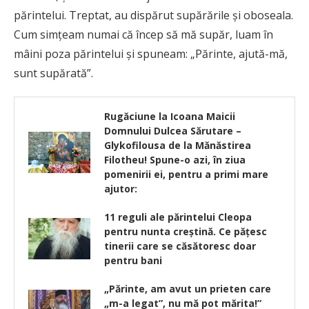
părintelui. Treptat, au dispărut supărările și oboseala.
Cum simțeam numai că încep să mă supăr, luam în
mâini poza părintelui și spuneam: „Părinte, ajută-mă,
sunt supărată”.
Rugăciune la Icoana Maicii
Domnului Dulcea Sărutare –
Glykofilousa de la Mănăstirea
Filotheu! Spune-o azi, în ziua
pomenirii ei, pentru a primi mare
ajutor:
11 reguli ale părintelui Cleopa
pentru nunta creştină. Ce păţesc
tinerii care se căsătoresc doar
pentru bani
„Părinte, am avut un prieten care
„m-a legat”, nu mă pot mărita!”