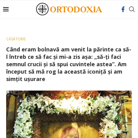
CĂSĂTORIE
Când eram bolnavă am venit la părinte ca să-
l întreb ce să fac și mi-a zis așa: „să-ți faci
semnul crucii și să spui cuvintele astea”. Am
început să mă rog la această iconiță și am
simțit ușurare