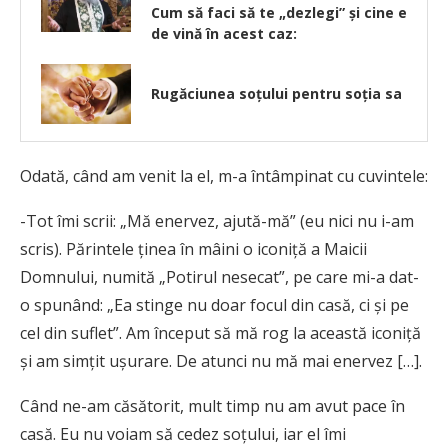
Cum să faci să te „dezlegi” și cine e
de vină în acest caz:
Rugăciunea soțului pentru soția sa
Odată, când am venit la el, m-a întâmpinat cu cuvintele:
-Tot îmi scrii: „Mă enervez, ajută-mă” (eu nici nu i-am
scris). Părintele ținea în mâini o iconiță a Maicii
Domnului, numită „Potirul nesecat”, pe care mi-a dat-
o spunând: „Ea stinge nu doar focul din casă, ci și pe
cel din suflet”. Am început să mă rog la această iconiță
și am simțit ușurare. De atunci nu mă mai enervez […].
Când ne-am căsătorit, mult timp nu am avut pace în
casă. Eu nu voiam să cedez soțului, iar el îmi