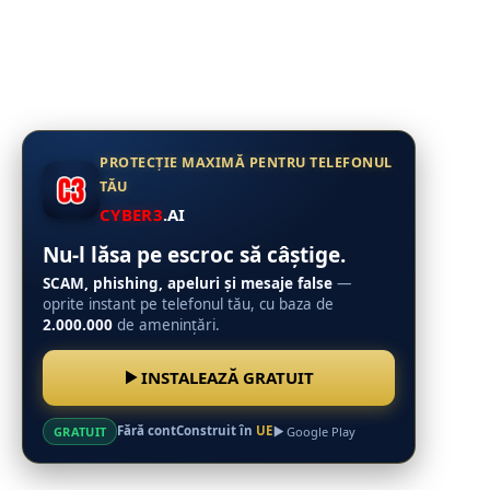
PROTECȚIE MAXIMĂ PENTRU TELEFONUL
TĂU
CYBER3
.AI
Nu-l lăsa pe escroc să câștige.
SCAM, phishing, apeluri și mesaje false
—
oprite instant pe telefonul tău, cu baza de
2.000.000
de amenințări.
INSTALEAZĂ GRATUIT
Fără cont
Construit în
UE
GRATUIT
Google Play