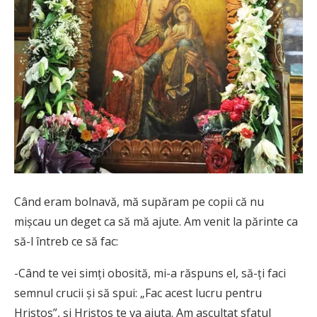
Când eram bolnavă, mă supăram pe copii că nu
mișcau un deget ca să mă ajute. Am venit la părinte ca
să-l întreb ce să fac:
-Când te vei simți obosită, mi-a răspuns el, să-ți faci
semnul crucii și să spui: „Fac acest lucru pentru
Hristos”, și Hristos te va ajuta. Am ascultat sfatul