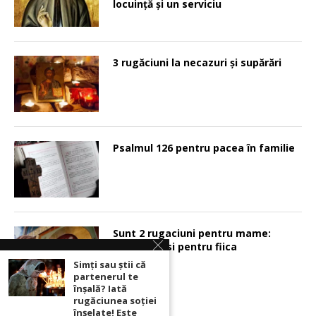
locuinţă şi un serviciu
3 rugăciuni la necazuri și supărări
Psalmul 126 pentru pacea în familie
Sunt 2 rugaciuni pentru mame:
pentru fiu si pentru fiica
Simți sau știi că
partenerul te
înșală? Iată
rugăciunea soției
înșelate! Este