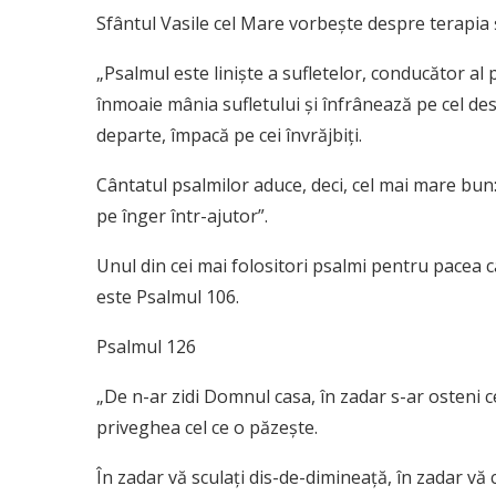
Sfântul Vasile cel Mare vorbește despre terapia și 
„Psalmul este liniște a sufletelor, conducător al 
înmoaie mânia sufletului și înfrânează pe cel des
departe, împacă pe cei învrăjbiți.
Cântatul psalmilor aduce, deci, cel mai mare bu
pe înger într-ajutor”.
Unul din cei mai folositori psalmi pentru pacea ca
este Psalmul 106.
Psalmul 126
„De n-ar zidi Domnul casa, în zadar s-ar osteni c
priveghea cel ce o păzește.
În zadar vă sculați dis-de-dimineață, în zadar vă 