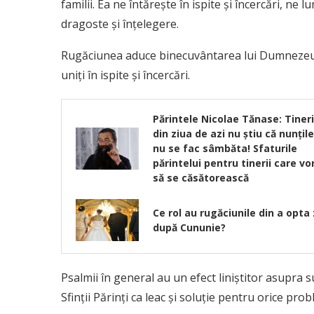
familii. Ea ne întărește în ispite și încercări, n
dragoste și înțelegere.
Rugăciunea aduce binecuvântarea lui Dumnezeu p
uniți în ispite și încercări.
Părintele Nicolae Tănase: Tineri
din ziua de azi nu ştiu că nunţile
nu se fac sâmbăta! Sfaturile
părintelui pentru tinerii care vo
să se căsătorească
Ce rol au rugăciunile din a opta 
după Cununie?
Psalmii în general au un efect liniștitor asupra s
Sfinții Părinți ca leac și soluție pentru orice pro