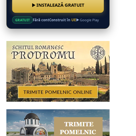
INSTALEAZĂ GRATUIT
Fără cont
Construit în
UE
GRATUIT
Google Play