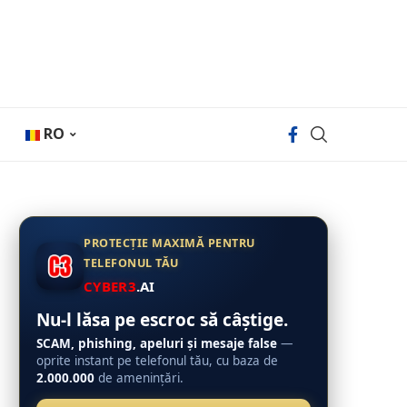
RO
PROTECȚIE MAXIMĂ PENTRU
TELEFONUL TĂU
CYBER3
.AI
Nu-l lăsa pe escroc să câștige.
SCAM, phishing, apeluri și mesaje false
—
oprite instant pe telefonul tău, cu baza de
2.000.000
de amenințări.