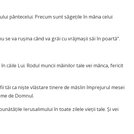
dului pântecelui. Precum sunt săgețile în mâna celui
nu se va rușina când va grăi cu vrăjmașii săi în poartă”.
în căile Lui. Rodul muncii mâinilor tale vei mânca, fericit
 fii tăi ca niște vlăstare tinere de măslin împrejurul mesei
 teme de Domnul.
tățile Ierusalimului în toate zilele vieții tale. Și vei