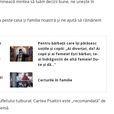
e luminează mintea să luăm decizii bune, ne unește în
este casa și familia noastră și ne ajută să rămânem
i
Pentru bărbații care își părăsesc
soțiile și copiii: „Ai divorțat, da? Ai
copii și ai femeie! Ești bărbat, te-
r
ai îndrăgostit de altă femeie! Du-
te și dă…”
zi
Certurile în familie
ufletului tulburat. Cartea Psaltirii este „recomandată” de
blemă.