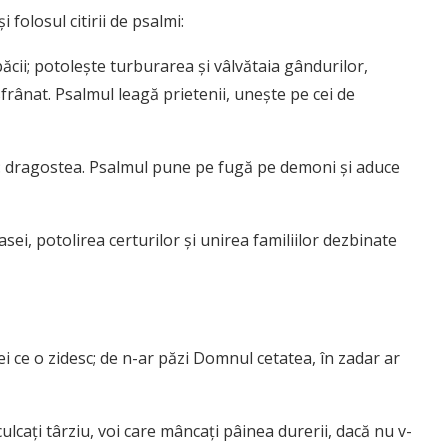
folosul citirii de psalmi:
păcii; potolește turburarea și vâlvătaia gândurilor,
frânat. Psalmul leagă prietenii, unește pe cei de
n: dragostea. Psalmul pune pe fugă pe demoni și aduce
sei, potolirea certurilor și unirea familiilor dezbinate
ei ce o zidesc; de n-ar păzi Domnul cetatea, în zadar ar
culcați târziu, voi care mâncați pâinea durerii, dacă nu v-