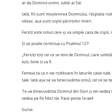
ar da Domnul somn, iubiți ai Săi.
Iată, fiii sunt moștenirea Domnului, răsplata ro
viteaz, așa sunt copiii părinților tineri.
Fericit este omul care-și va umple casa de copii, 
Și se poate continua cu Psalmul 127:
„Fericiți toți cei ce se tem de Domnul, care umblă 
ești, bine-ți va fi.
Femeia ta ca o vie roditoare în laturile casei tale;
tale. Iată așa se va binecuvânta omul, cel ce se
Te va binecuvânta Domnul din Sion și vei vedea bună
vedea pe fiii fiilor tăi. Pace peste Israel!
Surse: