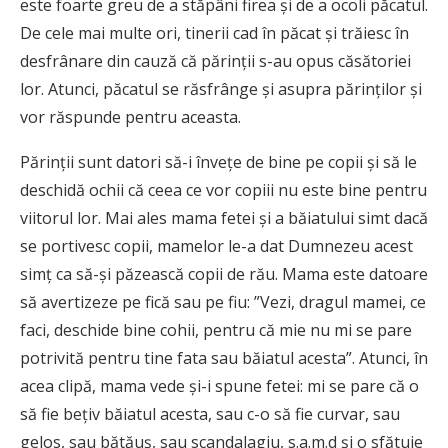
este foarte greu de a stăpâni firea şi de a ocoli păcatul.
De cele mai multe ori, tinerii cad în păcat şi trăiesc în
desfrânare din cauză că părinţii s-au opus căsătoriei
lor. Atunci, păcatul se răsfrânge şi asupra părinţilor şi
vor răspunde pentru aceasta.
Părinţii sunt datori să-i înveţe de bine pe copii şi să le
deschidă ochii că ceea ce vor copiii nu este bine pentru
viitorul lor. Mai ales mama fetei şi a băiatului simt dacă
se portivesc copii, mamelor le-a dat Dumnezeu acest
simţ ca să-şi păzească copii de rău. Mama este datoare
să avertizeze pe fică sau pe fiu: ”Vezi, dragul mamei, ce
faci, deschide bine cohii, pentru că mie nu mi se pare
potrivită pentru tine fata sau băiatul acesta”. Atunci, în
acea clipă, mama vede şi-i spune fetei: mi se pare că o
să fie beţiv băiatul acesta, sau c-o să fie curvar, sau
gelos, sau bătăuş, sau scandalagiu, s.a.m.d şi o sfătuie