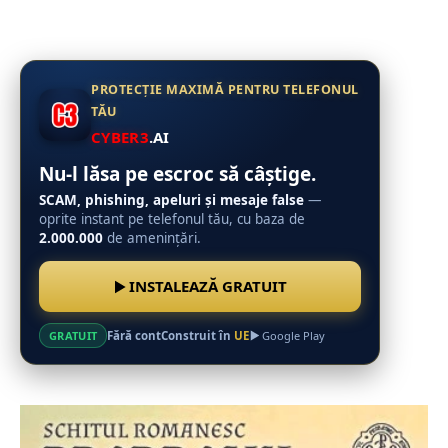
PROTECȚIE MAXIMĂ PENTRU TELEFONUL
TĂU
CYBER3
.AI
Nu-l lăsa pe escroc să câștige.
SCAM, phishing, apeluri și mesaje false
—
oprite instant pe telefonul tău, cu baza de
2.000.000
de amenințări.
INSTALEAZĂ GRATUIT
Fără cont
Construit în
UE
GRATUIT
Google Play