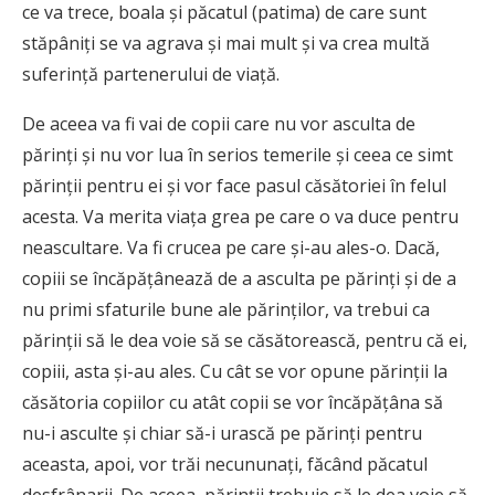
ce va trece, boala şi păcatul (patima) de care sunt
stăpâniţi se va agrava şi mai mult şi va crea multă
suferinţă partenerului de viaţă.
De aceea va fi vai de copii care nu vor asculta de
părinţi şi nu vor lua în serios temerile şi ceea ce simt
părinţii pentru ei şi vor face pasul căsătoriei în felul
acesta. Va merita viaţa grea pe care o va duce pentru
neascultare. Va fi crucea pe care şi-au ales-o. Dacă,
copiii se încăpăţânează de a asculta pe părinţi şi de a
nu primi sfaturile bune ale părinţilor, va trebui ca
părinţii să le dea voie să se căsătorească, pentru că ei,
copiii, asta şi-au ales. Cu cât se vor opune părinţii la
căsătoria copiilor cu atât copii se vor încăpăţâna să
nu-i asculte şi chiar să-i urască pe părinţi pentru
aceasta, apoi, vor trăi necununaţi, făcând păcatul