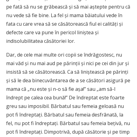
pe fată să nu se grăbească şi să mai aştepte pentru că
nu vede să fie bine. La fel şi mama băiatului vede în
fata cu care vrea să se căsătorească fiul ei calităţi şi
defecte care va pune în pericol liniştea şi
indisolubilitatea căsătoriei lor.
Dar, de cele mai multe ori copii se îndrăgostesc, nu
mai văd şi nu mai aud pe părinţii şi nici pe cei din jur şi
insistă să se căsătorească. Ca să liniştească pe părinţi
şi să le dea binecuvântarea de a se căsători asigură pe
mama că „nu este şi n-o să fie aşa!” sau „am să-l
îndrept pe calea cea bună!” De îndreptat este foarte
greu sau imposibil. Bărbatul sau femeia geloasă nu
pot fi îndreptaţi. Bărbatul sau femeia desfrânată, la
fel, nu pot fi îndreptaţi. Bărbatul sau femeia beţivă, nu
pot fi îndreptaţi. Dimpotrivă, după căsătorie şi pe timp