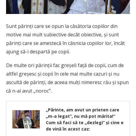
Sunt părinţi care se opun la căsătoria copiilor din
motive mai mult subiective decât obiective, şi sunt
părinţi care se amestecă în căsnicia copiilor lor, încât
ajung să-i despartă pe copii.
De multe ori părinţii fac greşeli faţă de copii, cum de
altfel greşesc şi copii în cele mai multe cazuri şi nu
ascultă de părinţi, de aceea mulţi nimeresc rău şi spun
că n-ai avut „noroc”.
„Părinte, am avut un prieten care
„m-a legat”, nu mă pot mărita!”
Cum să faci să te „dezlegi” și cine e
de vină în acest caz: