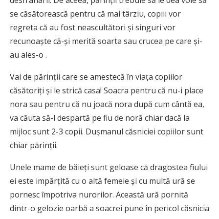
desfrânarii. De aceea, părinţii trebuie să le dea voie să
se căsătorească pentru că mai târziu, copiii vor
regreta că au fost neascultători şi singuri vor
recunoaşte că-şi merită soarta sau crucea pe care şi-
au ales-o .
Vai de părinţii care se amestecă în viaţa copiilor
căsătoriţi şi le strică casa! Soacra pentru că nu-i place
nora sau pentru că nu joacă nora după cum cântă ea,
va căuta să-l despartă pe fiu de noră chiar dacă la
mijloc sunt 2-3 copii. Duşmanul căsniciei copiilor sunt
chiar părinţii.
Unele mame de băieţi sunt geloase că dragostea fiului
ei este impărţită cu o altă femeie şi cu multă ură se
pornesc împotriva nurorilor. Această ură pornită
dintr-o gelozie oarbă a soacrei pune în pericol căsnicia