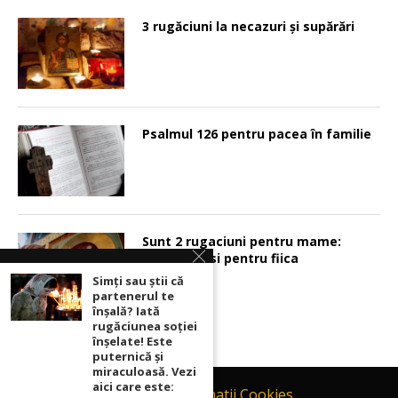
3 rugăciuni la necazuri și supărări
Psalmul 126 pentru pacea în familie
Sunt 2 rugaciuni pentru mame:
pentru fiu si pentru fiica
Simți sau știi că
partenerul te
înșală? Iată
rugăciunea soției
înșelate! Este
puternică și
miraculoasă. Vezi
aici care este:
Contact
Informatii Cookies