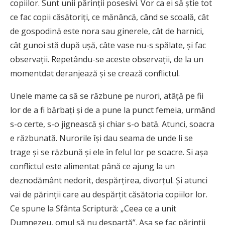
copiilor. Sunt unii părinţii posesivi. Vor ca ei să ştie tot
ce fac copii căsătoriţi, ce mănâncă, când se scoală, cât
de gospodină este nora sau ginerele, cât de harnici,
cât gunoi stă după uşă, câte vase nu-s spălate, şi fac
observaţii. Repetându-se aceste observaţii, de la un
momentdat deranjează şi se crează conflictul.
Unele mame ca să se răzbune pe nurori, atâţă pe fii
lor de a fi bărbaţi şi de a pune la punct femeia, urmând
s-o certe, s-o jignească şi chiar s-o bată. Atunci, soacra
e răzbunată. Nurorile îşi dau seama de unde li se
trage şi se răzbună şi ele în felul lor pe soacre. Si aşa
conflictul este alimentat până ce ajung la un
deznodământ nedorit, despărţirea, divorţul. Şi atunci
vai de părinţii care au despărţit căsătoria copiilor lor.
Ce spune la Sfânta Scriptură: „Ceea ce a unit
Dumnezeu, omul să nu despartă”. Aşa se fac părinţii