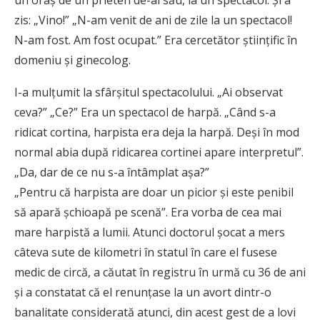
zis: „Vino!” „N-am venit de ani de zile la un spectacol!
N-am fost. Am fost ocupat.” Era cercetător ştiinţific în
domeniu şi ginecolog.
I-a mulţumit la sfârşitul spectacolului. „Ai observat
ceva?” „Ce?” Era un spectacol de harpă. „Când s-a
ridicat cortina, harpista era deja la harpă. Deşi în mod
normal abia după ridicarea cortinei apare interpretul”.
„Da, dar de ce nu s-a întâmplat aşa?”
„Pentru că harpista are doar un picior şi este penibil
să apară şchioapă pe scenă”. Era vorba de cea mai
mare harpistă a lumii. Atunci doctorul şocat a mers
câteva sute de kilometri în statul în care el fusese
medic de circă, a căutat în registru în urmă cu 36 de ani
şi a constatat că el renunţase la un avort dintr-o
banalitate considerată atunci, din acest gest de a lovi