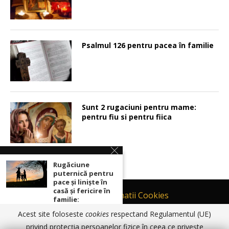
Psalmul 126 pentru pacea în familie
Sunt 2 rugaciuni pentru mame:
pentru fiu si pentru fiica
Rugăciune
puternică pentru
pace şi linişte în
casă şi fericire în
Contact
Informatii Cookies
familie:
Politică de Confidențialitate
Acest site foloseste
cookies
respectand Regulamentul (UE)
TERMENI SI CONDITII DE UTILIZARE
Sunt 2 rugaciuni
privind protecția persoanelor fizice în ceea ce privește