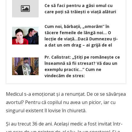
Ce să faci pentru a găsi omul cu
care poți să trăiești o viață alături
Cum noi, bărbații, „omorâm” în
tăcere femeile de lângă noi… O
lecție de viață…Dacă Dumnezeu ți-
a dat un om drag – ai grijă de el
Pr. Calistrat: „Ştiți pe româneşte ce
înseamnă să fii stresat? Vă dau un
exemplu practic…” Cum ne
vindecăm de stres:
Medicul s-a emoţionat şi a renunţat. De ce se săvârşea
avortul? Pentru că copilul nu avea un picior, iar cu
singurul existent îl lovise în chiuretă.
Şi au trecut 36 de ani. Acelaşi medic a fost invitat într-
un oraş de un prieten de-al său, la un spectacol. Şi a