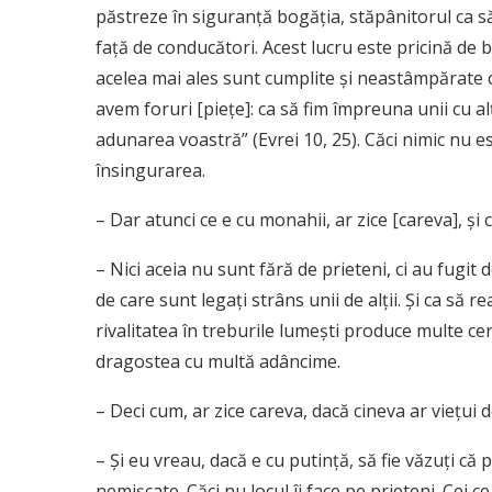
păstreze în siguranţă bogăţia, stăpânitorul ca s
faţă de conducători. Acest lucru este pricină de b
acelea mai ales sunt cumplite şi neastâmpărate 
avem foruri [pieţe]: ca să fim împreuna unii cu alţ
adunarea voastră” (Evrei 10, 25). Căci nimic nu e
însingurarea.
– Dar atunci ce e cu monahii, ar zice [careva], şi 
– Nici aceia nu sunt fără de prieteni, ci au fugit 
de care sunt legaţi strâns unii de alţii. Şi ca să r
rivalitatea în treburile lumeşti produce multe cert
dragostea cu multă adâncime.
– Deci cum, ar zice careva, dacă cineva ar vieţui d
– Şi eu vreau, dacă e cu putinţă, să fie văzuţi că 
nemişcate. Căci nu locul îi face pe prieteni. Cei c