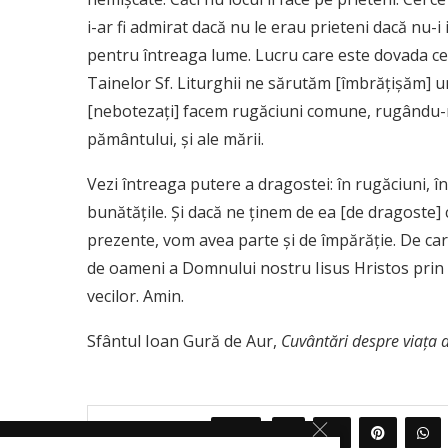
i-ar fi admirat dacă nu le erau prieteni dacă nu-i i
pentru întreaga lume. Lucru care este dovada cea
Tainelor Sf. Liturghii ne sărutăm [îmbrăţişăm] unii
[nebotezaţi] facem rugăciuni comune, rugându-ne
pământului, şi ale mării.
Vezi întreaga putere a dragostei: în rugăciuni, în
bunătăţile. Şi dacă ne ţinem de ea [de dragoste] 
prezente, vom avea parte şi de împărăţie. De care
de oameni a Domnului nostru Iisus Hristos prin Ca
vecilor. Amin.
Sfântul Ioan Gură de Aur,
Cuvântări despre viața d
0
PARTAJEAZA