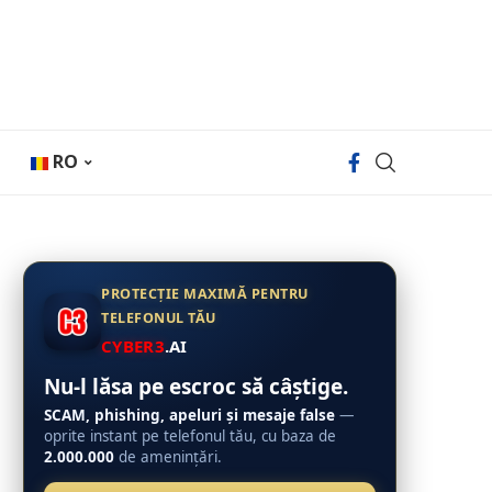
RO
PROTECȚIE MAXIMĂ PENTRU
TELEFONUL TĂU
CYBER3
.AI
Nu-l lăsa pe escroc să câștige.
SCAM, phishing, apeluri și mesaje false
—
oprite instant pe telefonul tău, cu baza de
2.000.000
de amenințări.