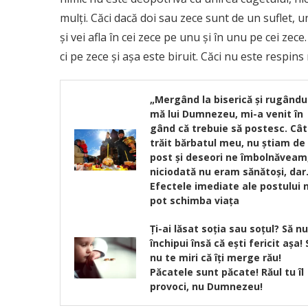
mulţi. Căci dacă doi sau zece sunt de un suflet, u
şi vei afla în cei zece pe unu şi în unu pe cei ze
ci pe zece şi aşa este biruit. Căci nu este respins
„Mergând la biserică şi rugându
mă lui Dumnezeu, mi-a venit în
gând că trebuie să postesc. Cât
trăit bărbatul meu, nu ştiam de
post şi deseori ne îmbolnăveam
niciodată nu eram sănătoşi, da
Efectele imediate ale postului 
pot schimba viața
Ţi-ai lăsat soţia sau soţul? Să nu 
închipui însă că eşti fericit aşa! 
nu te miri că îţi merge rău!
Păcatele sunt păcate! Răul tu îl
provoci, nu Dumnezeu!