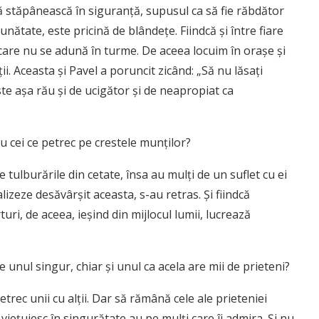
ă stăpânească în siguranţă, supusul ca să fie răbdător
unătate, este pricină de blândeţe. Fiindcă şi între fiare
care nu se adună în turme. De aceea locuim în oraşe şi
ii. Aceasta şi Pavel a poruncit zicând: „Să nu lăsaţi
ste aşa rău şi de ucigător şi de neapropiat ca
cu cei ce petrec pe crestele munţilor?
de tulburările din cetate, însa au mulţi de un suflet cu ei
ealizeze desăvârşit aceasta, s-au retras. Şi fiindcă
uri, de aceea, ieşind din mijlocul lumii, lucrează
e unul singur, chiar şi unul ca acela are mii de prieteni?
petrec unii cu alţii. Dar să rămână cele ale prieteniei
e vieţuiesc în singurătate au pe mulţi care îi admira. Şi nu