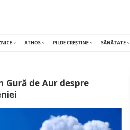
ZNICE
ATHOS
PILDE CREȘTINE
SĂNĂTATE
an Gură de Aur despre
eniei