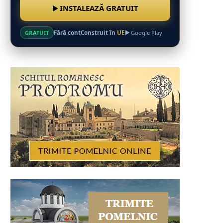
INSTALEAZĂ GRATUIT
Fără cont
Construit în
UE
GRATUIT
Google Play