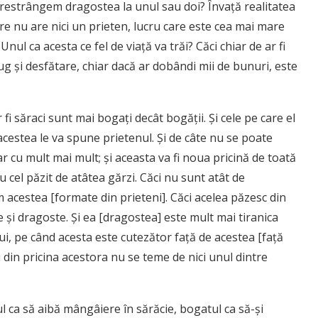
 restrângem dragostea la unul sau doi? Învaţă realitatea
care nu are nici un prieten, lucru care este cea mai mare
ul ca acesta ce fel de viaţă va trăi? Căci chiar de ar fi
şug şi desfătare, chiar dacă ar dobândi mii de bunuri, este
 fi săraci sunt mai bogaţi decât bogăţii. Şi cele pe care el
acestea le va spune prietenul. Şi de câte nu se poate
ar cu mult mai mult; şi aceasta va fi noua pricină de toată
 cel păzit de atâtea gărzi. Căci nu sunt atât de
 acestea [formate din prieteni]. Căci acelea păzesc din
e şi dragoste. Şi ea [dragostea] este mult mai tiranica
lui, pe când acesta este cutezător faţă de acestea [faţă
şi din pricina acestora nu se teme de nici unul dintre
l ca să aibă mângâiere în sărăcie, bogatul ca să-şi