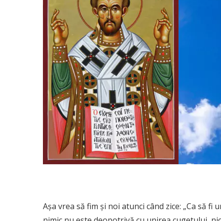
Aşa vrea să fim şi noi atunci când zice: „Ca să fi
nimic nu este deopotrivă cu unirea cugetului, nic