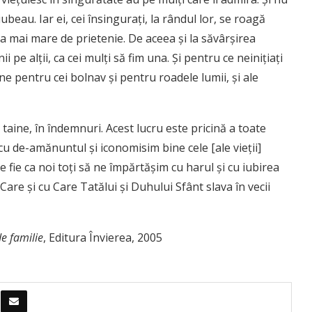
ubeau. Iar ei, cei însinguraţi, la rândul lor, se roagă
 mai mare de prietenie. De aceea şi la săvârşirea
 pe alţii, ca cei mulţi să fim una. Şi pentru ce neiniţiaţi
 pentru cei bolnav şi pentru roadele lumii, şi ale
 taine, în îndemnuri. Acest lucru este pricină a toate
cu de-amănuntul şi iconomisim bine cele [ale vieţii]
 fie ca noi toţi să ne împărtăşim cu harul şi cu iubirea
re şi cu Care Tatălui şi Duhului Sfânt slava în vecii
e familie
, Editura Învierea, 2005