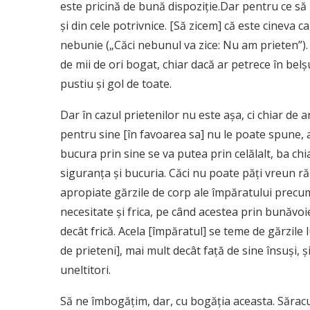
este pricină de bună dispoziţie.Dar pentru ce să
şi din cele potrivnice. [Să zicem] că este cineva 
nebunie („Căci nebunul va zice: Nu am prieten”). Un
de mii de ori bogat, chiar dacă ar petrece în bel
pustiu şi gol de toate.
Dar în cazul prietenilor nu este aşa, ci chiar de ar
pentru sine [în favoarea sa] nu le poate spune, 
bucura prin sine se va putea prin celălalt, ba chi
siguranţa şi bucuria. Căci nu poate păţi vreun rău
apropiate gărzile de corp ale împăratului precum
necesitate şi frica, pe când acestea prin bunăvoi
decât frică. Acela [împăratul] se teme de gărzile 
de prieteni], mai mult decât faţă de sine însuşi, 
uneltitori.
Să ne îmbogăţim, dar, cu bogăţia aceasta. Săracu