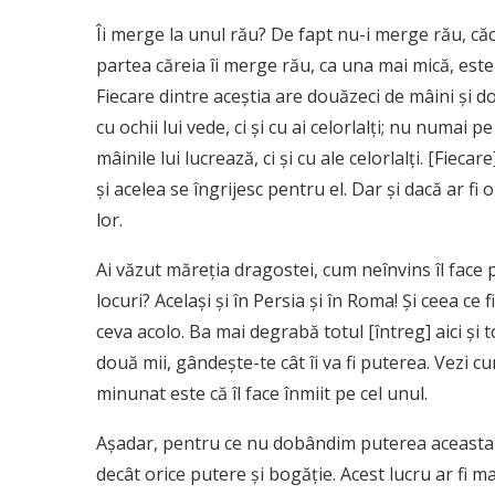
Îi merge la unul rău? De fapt nu-i merge rău, căci
partea căreia îi merge rău, ca una mai mică, este
Fiecare dintre aceştia are douăzeci de mâini şi d
cu ochii lui vede, ci şi cu ai celorlalţi; nu numai p
mâinile lui lucrează, ci şi cu ale celorlalţi. [Fieca
şi acelea se îngrijesc pentru el. Dar şi dacă ar fi o 
lor.
Ai văzut măreţia dragostei, cum neînvins îl face p
locuri? Acelaşi şi în Persia şi în Roma! Şi ceea ce 
ceva acolo. Ba mai degrabă totul [întreg] aici şi 
două mii, gândeşte-te cât îi va fi puterea. Vezi 
minunat este că îl face înmiit pe cel unul.
Aşadar, pentru ce nu dobândim puterea aceasta ş
decât orice putere şi bogăţie. Acest lucru ar fi m