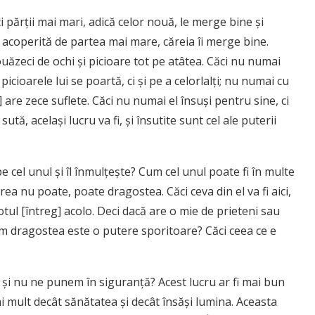
 părţii mai mari, adică celor nouă, le merge bine şi
 acoperită de partea mai mare, căreia îi merge bine.
ouăzeci de ochi şi picioare tot pe atâtea. Căci nu numai
e picioarele lui se poartă, ci şi pe a celorlalţi; nu numai cu
re] are zece suflete. Căci nu numai el însuşi pentru sine, ci
sută, acelaşi lucru va fi, şi însutite sunt cel ale puterii
e cel unul şi îl înmulţeşte? Cum cel unul poate fi în multe
firea nu poate, poate dragostea. Căci ceva din el va fi aici,
totul [întreg] acolo. Deci dacă are o mie de prieteni sau
cum dragostea este o putere sporitoare? Căci ceea ce e
i nu ne punem în siguranţă? Acest lucru ar fi mai bun
ai mult decât sănătatea şi decât însăşi lumina. Aceasta