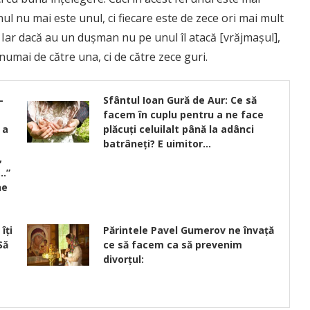
nul nu mai este unul, ci fiecare este de zece ori mai mult
ce. Iar dacă au un duşman nu pe unul îl atacă [vrăjmaşul],
 numai de către una, ci de către zece guri.
-
Sfântul Ioan Gură de Aur: Ce să
facem în cuplu pentru a ne face
 a
plăcuţi celuilalt până la adânci
batrâneți? E uimitor…
,
r…”
ne
îţi
Părintele Pavel Gumerov ne învață
Să
ce să facem ca să prevenim
divorțul: