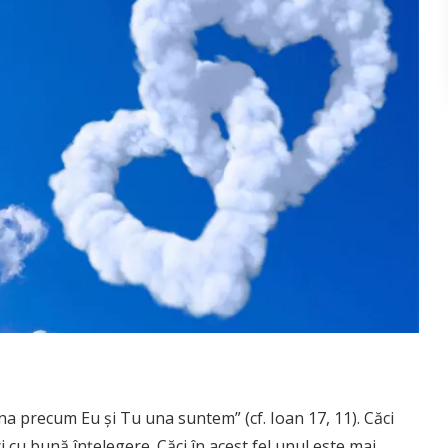
 una precum Eu şi Tu una suntem” (cf. Ioan 17, 11). Căci
i cu bună înţelegere. Căci în acest fel unul este mai