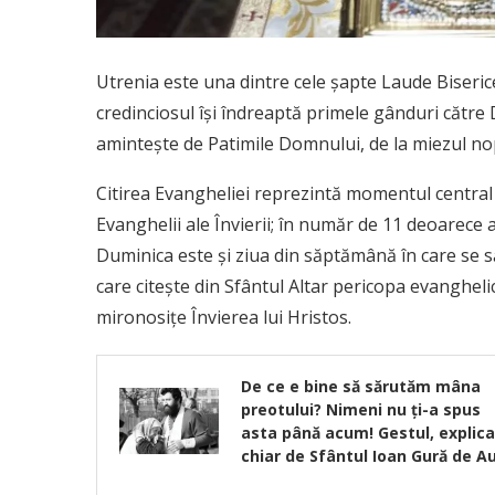
Utrenia este una dintre cele şapte Laude Biserice
credinciosul îşi îndreaptă primele gânduri cătr
aminteşte de Patimile Domnului, de la miezul nop
Citirea Evangheliei reprezintă momentul central a
Evanghelii ale Învierii; în număr de 11 deoarece a
Duminica este şi ziua din săptămână în care se 
care citeşte din Sfântul Altar pericopa evanghelic
mironosiţe Învierea lui Hristos.
De ce e bine să sărutăm mâna
preotului? Nimeni nu ți-a spus
asta până acum! Gestul, explica
chiar de Sfântul Ioan Gură de A