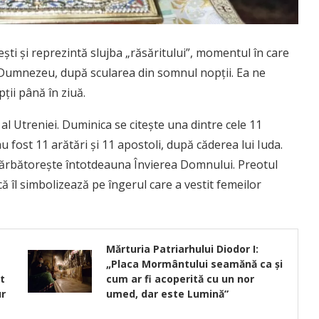
şti şi reprezintă slujba „răsăritului”, momentul în care
e Dumnezeu, după scularea din somnul nopţii. Ea ne
ţii până în ziuă.
l Utreniei. Duminica se citeşte una dintre cele 11
u fost 11 arătări şi 11 apostoli, după căderea lui Iuda.
sărbătorește întotdeauna Învierea Domnului. Preotul
ă îl simbolizează pe îngerul care a vestit femeilor
Mărturia Patriarhului Diodor I:
„Placa Mormântului seamănă ca şi
t
cum ar fi acoperită cu un nor
ur
umed, dar este Lumină”