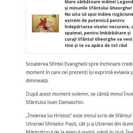
Mare sărbătoare mâine! Legen
și minunile Sfântului Gheorghe!
Nu uita să spui mâine rugăciun
extrem de puternică pentru
îndepărtarea viselor necurate, 
spaimei, pentru îmbărbătare și
curaj! Sfântul Gheorghe va veni 
tine și te va apăra de tot răul
Scoaterea Sfintei Evanghelii spre închinare credi
moment în care cei prezenţi îşi exprimă evlavia ş
dimineaţă.
După acest moment solemn, se cântă imnul Învierea
Sfântului Ioan Damaschin.
„Învierea lui Hristos” este imnul scris de Sfântul
Utreniei Sfintelor Paşti, cât şi a Utreniei din du
Mântuitorul de la miezul nopţii, până în ziuă. În