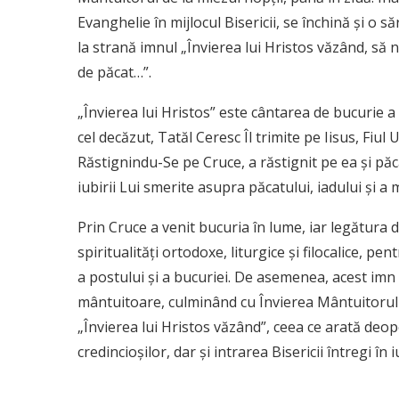
Evanghelie în mijlocul Bisericii, se închină şi o s
la strană imnul „Învierea lui Hristos văzând, să
de păcat…”.
„Învierea lui Hristos” este cântarea de bucurie 
cel decăzut, Tatăl Ceresc Îl trimite pe Iisus, Fiul
Răstignindu-Se pe Cruce, a răstignit pe ea şi păc
iubirii Lui smerite asupra păcatului, iadului şi a m
Prin Cruce a venit bucuria în lume, iar legătura 
spiritualităţi ortodoxe, liturgice şi filocalice, pe
a postului şi a bucuriei. De asemenea, acest imn
mântuitoare, culminând cu Învierea Mântuitorului d
„Învierea lui Hristos văzând”, ceea ce arată deopot
credincioşilor, dar şi intrarea Bisericii întregi în 