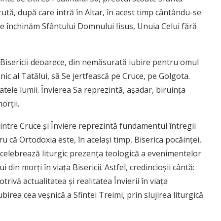
ărută, după care intră în Altar, în acest timp cântându-se
 ne închinăm Sfântului Domnului Iisus, Unuia Celui fără
a Bisericii deoarece, din nemăsurată iubire pentru omul
 Unic al Tatălui, să Se jertfească pe Cruce, pe Golgota.
atele lumii. Învierea Sa reprezintă, aşadar, biruinţa
orţii.
dintre Cruce şi Înviere reprezintă fundamentul întregii
ntru că Ortodoxia este, în acelaşi timp, Biserica pocăinţei,
 celebrează liturgic prezenţa teologică a evenimentelor
in morţi în viaţa Bisericii. Astfel, credincioşii cântă:
rivă actualitatea şi realitatea Învierii în viaţa
iubirea cea veşnică a Sfintei Treimi, prin slujirea liturgică.