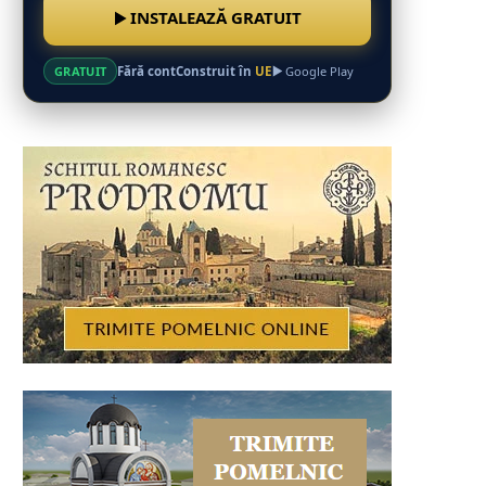
INSTALEAZĂ GRATUIT
Fără cont
Construit în
UE
GRATUIT
Google Play