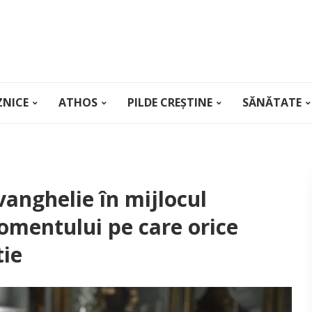
ZNICE
ATHOS
PILDE CREȘTINE
SĂNĂTATE
vanghelie în mijlocul
momentului pe care orice
tie