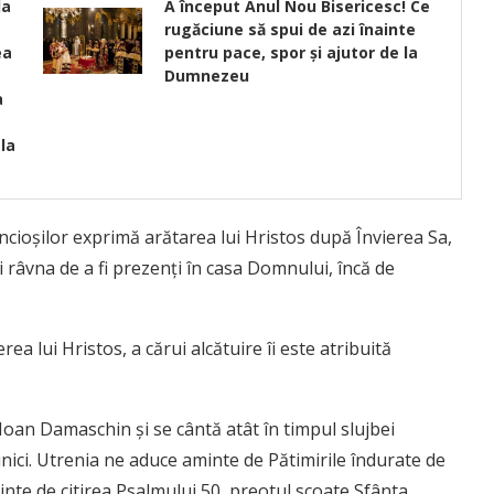
da
A început Anul Nou Bisericesc! Ce
rugăciune să spui de azi înainte
ea
pentru pace, spor și ajutor de la
Dumnezeu
a
la
ncioşilor exprimă arătarea lui Hristos după Învierea Sa,
i râvna de a fi prezenţi în casa Domnului, încă de
 lui Hristos, a cărui alcătuire îi este atribuită
 Ioan Damaschin şi se cântă atât în timpul slujbei
minici. Utrenia ne aduce aminte de Pătimirile îndurate de
ainte de citirea Psalmului 50, preotul scoate Sfânta