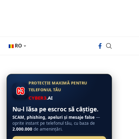
RO
PROTECȚIE MAXIMĂ PENTRU
TELEFONUL TĂU
CYBER3
.AI
Nu-l lăsa pe escroc să câștige.
SCAM, phishing, apeluri și mesaje false
—
oprite instant pe telefonul tău, cu baza de
2.000.000
de amenințări.