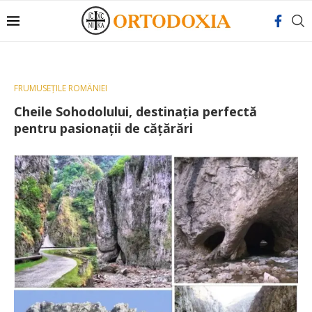
FRUMUSEȚILE ROMÂNIEI
Cheile Sohodolului, destinația perfectă
pentru pasionații de cățărări