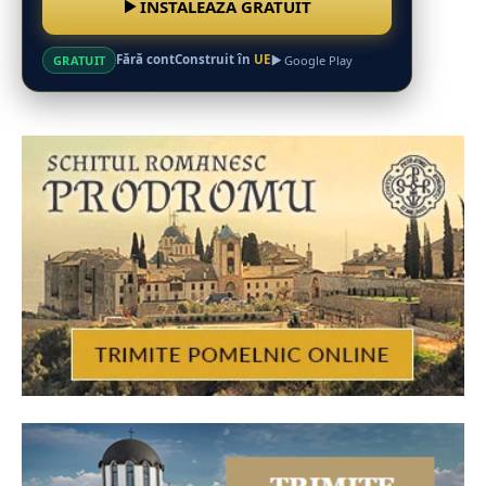
INSTALEAZĂ GRATUIT
Fără cont
Construit în
UE
GRATUIT
Google Play