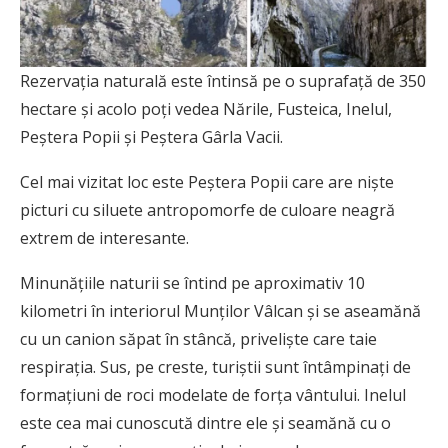
Rezervația naturală este întinsă pe o suprafață de 350
hectare și acolo poți vedea Nările, Fusteica, Inelul,
Peștera Popii și Peștera Gârla Vacii.
Cel mai vizitat loc este Peștera Popii care are niște
picturi cu siluete antropomorfe de culoare neagră
extrem de interesante.
Minunăţiile naturii se întind pe aproximativ 10
kilometri în interiorul Munţilor Vâlcan şi se aseamănă
cu un canion săpat în stâncă, priveliște care taie
respirația. Sus, pe creste, turiştii sunt întâmpinaţi de
formaţiuni de roci modelate de forţa vântului. Inelul
este cea mai cunoscută dintre ele și seamănă cu o