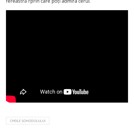
fereastră rprin care poți admira cerul.
CHEILE SOHODOLULUI