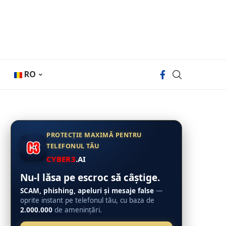
RO
PROTECȚIE MAXIMĂ PENTRU
TELEFONUL TĂU
CYBER3
.AI
Nu-l lăsa pe escroc să câștige.
SCAM, phishing, apeluri și mesaje false
—
oprite instant pe telefonul tău, cu baza de
2.000.000
de amenințări.