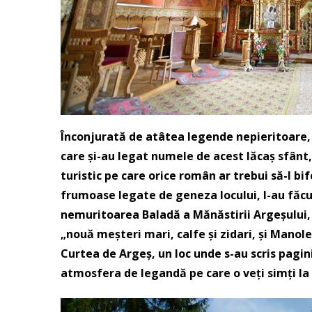
Înconjurată de atâtea legende nepieritoare,
care și-au legat numele de acest lăcaș sfânt
turistic pe care orice român ar trebui să-l bi
frumoase legate de geneza locului, l-au făcu
nemuritoarea Baladă a Mănăstirii Argeșului, 
„nouă meșteri mari, calfe și zidari, și Manole 
Curtea de Argeș, un loc unde s-au scris pagini
atmosfera de legandă pe care o veți simți la 