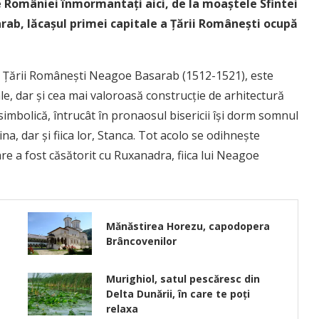
le României înmormantați aici, de la moaștele Sfintei
sarab, lăcașul primei capitale a Țării Românești ocupă
l Țării Românești Neagoe Basarab (1512-1521), este
e, dar și cea mai valoroasă construcție de arhitectură
simbolică, întrucât în pronaosul bisericii își dorm somnul
a, dar și fiica lor, Stanca. Tot acolo se odihnește
are a fost căsătorit cu Ruxanadra, fiica lui Neagoe
Mănăstirea Horezu, capodopera
Brâncovenilor
Murighiol, satul pescăresc din
Delta Dunării, în care te poți
relaxa