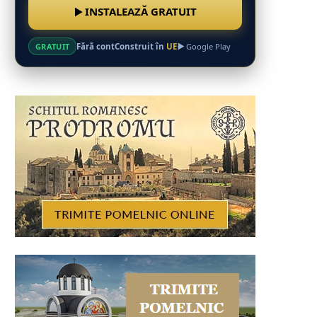
INSTALEAZĂ GRATUIT
Fără cont
Construit în
UE
GRATUIT
Google Play