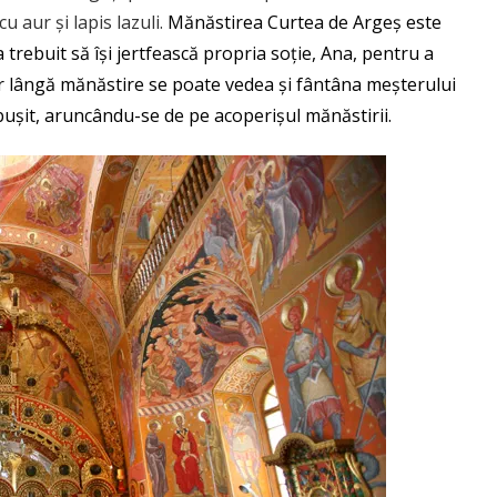
 aur și lapis lazuli.
Mănăstirea Curtea de Argeș
este
a trebuit să își jertfească propria soție, Ana, pentru a
ar lângă mănăstire se poate vedea și fântâna meșterului
bușit, aruncându-se de pe acoperișul mănăstirii.