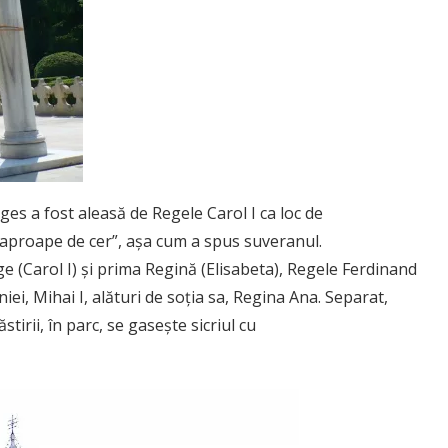
s a fost aleasă de Regele Carol I ca loc de
i aproape de cer”, așa cum a spus suveranul.
e (Carol I) și prima Regină (Elisabeta), Regele Ferdinand
ei, Mihai I, alături de soția sa, Regina Ana. Separat,
tirii, în parc, se gasește sicriul cu