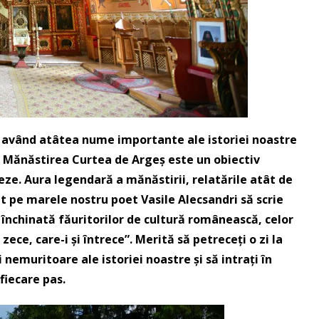
 având atâtea nume importante ale istoriei noastre
, Mănăstirea Curtea de Argeș este un obiectiv
feze. Aura legendară a mănăstirii, relatările atât de
t pe marele nostru poet Vasile Alecsandri să scrie
închinată făuritorilor de cultură românească, celor
zece, care-i și întrece”. Merită să petreceți o zi la
 nemuritoare ale istoriei noastre și să intrați în
fiecare pas.