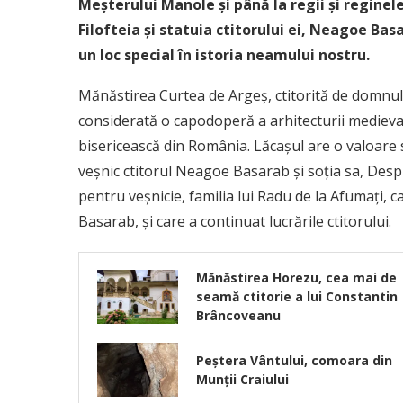
Meșterului Manole și până la regii și regine
Filofteia și statuia ctitorului ei, Neagoe Ba
un loc special în istoria neamului nostru.
Mănăstirea Curtea de Argeș, ctitorită de domnu
considerată o capodoperă a arhitecturii medieval
bisericească din România.
Lăcașul are o valoare 
veșnic ctitorul Neagoe Basarab și soția sa, Despin
pentru veșnicie, familia lui Radu de la Afumați, c
Basarab, și care a continuat lucrările ctitorului.
Mănăstirea Horezu, cea mai de
seamă ctitorie a lui Constantin
Brâncoveanu
Peștera Vântului, comoara din
Munții Craiului