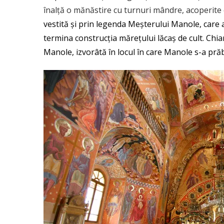
înalță o mănăstire cu turnuri mândre, acoperite cu
vestită și prin legenda
Meșterului Manole
, care 
termina construcția mărețului lăcaș de cult. Chi
Manole, izvorâtă în locul în care Manole s-a pră