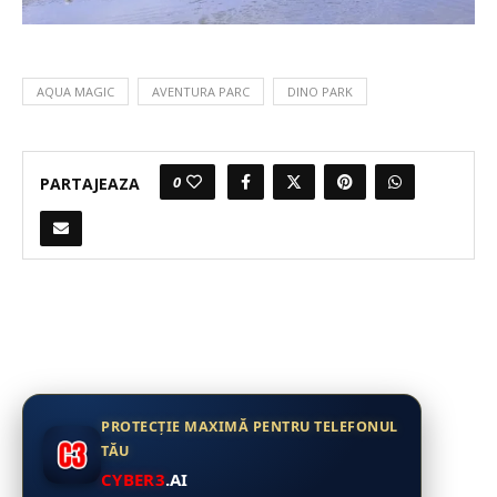
AQUA MAGIC
AVENTURA PARC
DINO PARK
0
PARTAJEAZA
PROTECȚIE MAXIMĂ PENTRU TELEFONUL
TĂU
CYBER3
.AI