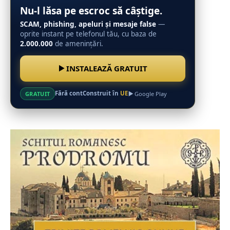
Nu-l lăsa pe escroc să câștige.
SCAM, phishing, apeluri și mesaje false
—
oprite instant pe telefonul tău, cu baza de
2.000.000
de amenințări.
INSTALEAZĂ GRATUIT
Fără cont
Construit în
UE
GRATUIT
Google Play