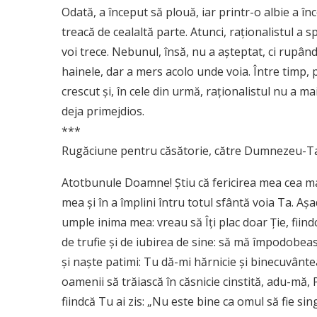
Odată, a început să plouă, iar printr-o albie a î
treacă de cealaltă parte. Atunci, raţionalistul a 
voi trece. Nebunul, însă, nu a aşteptat, ci rupând
hainele, dar a mers acolo unde voia. Între timp, p
crescut şi, în cele din urmă, raţionalistul nu a m
deja primejdios.
***
Rugăciune pentru căsătorie, către Dumnezeu-Ta
Atotbunule Doamne! Ştiu că fericirea mea cea mar
mea şi în a împlini întru totul sfântă voia Ta. A
umple inima mea: vreau să Îţi plac doar Ţie, fii
de trufie şi de iubirea de sine: să mă împodobeas
şi naşte patimi: Tu dă-mi hărnicie şi binecuvânte
oamenii să trăiască în căsnicie cinstită, adu-mă, 
fiindcă Tu ai zis: „Nu este bine ca omul să fie sing