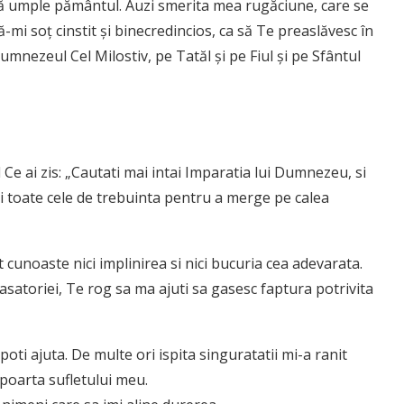
să umple pământul. Auzi smerita mea rugăciune, care se
ă-mi soţ cinstit şi binecredincios, ca să Te preaslăvesc în
mnezeul Cel Milostiv, pe Tatăl şi pe Fiul şi pe Sfântul
Ce ai zis: „Cautati mai intai Imparatia lui Dumnezeu, si
i toate cele de trebuinta pentru a merge pe calea
 cunoaste nici implinirea si nici bucuria cea adevarata.
asatoriei, Te rog sa ma ajuti sa gasesc faptura potrivita
i ajuta. De multe ori ispita singuratatii mi-a ranit
n poarta sufletului meu.