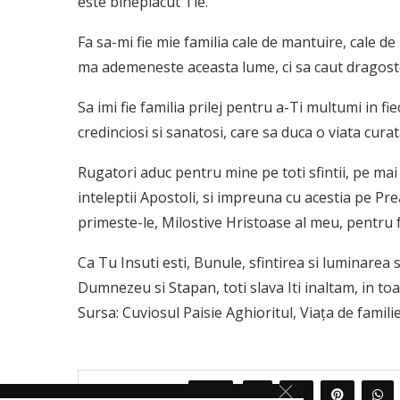
este bineplacut Tie.
Fa sa-mi fie mie familia cale de mantuire, cale de
ma ademeneste aceasta lume, ci sa caut dragostea
Sa imi fie familia prilej pentru a-Ti multumi in fi
credinciosi si sanatosi, care sa duca o viata curat
Rugatori aduc pentru mine pe toti sfintii, pe mai
inteleptii Apostoli, si impreuna cu acestia pe Pr
primeste-le, Milostive Hristoase al meu, pentru
Ca Tu Insuti esti, Bunule, sfintirea si luminarea 
Dumnezeu si Stapan, toti slava Iti inaltam, in toat
Sursa: Cuviosul Paisie Aghioritul, Viața de familie
0
PARTAJEAZA