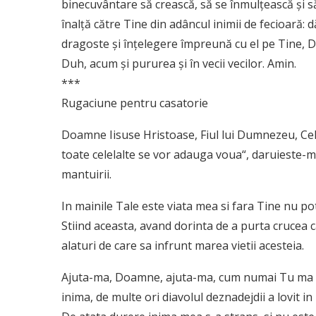
binecuvântare să crească, să se înmulţească şi 
înalţă către Tine din adâncul inimii de fecioară: d
dragoste şi înţelegere împreună cu el pe Tine, Du
Duh, acum şi pururea şi în vecii vecilor. Amin.
***
Rugaciune pentru casatorie
Doamne Iisuse Hristoase, Fiul lui Dumnezeu, Cel 
toate celelalte se vor adauga voua“, daruieste-m
mantuirii.
In mainile Tale este viata mea si fara Tine nu pot
Stiind aceasta, avand dorinta de a purta crucea c
alaturi de care sa infrunt marea vietii acesteia.
Ajuta-ma, Doamne, ajuta-ma, cum numai Tu ma pot
inima, de multe ori diavolul deznadejdii a lovit i