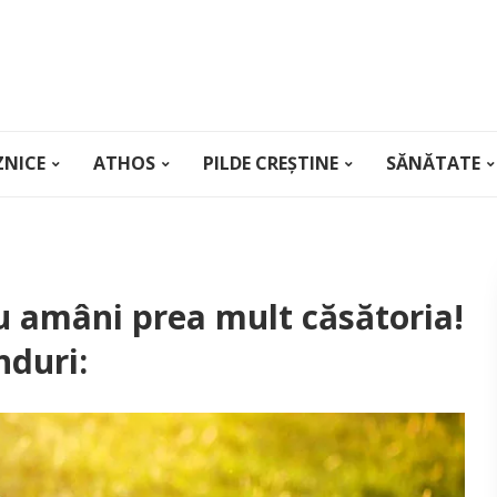
ZNICE
ATHOS
PILDE CREȘTINE
SĂNĂTATE
u amâni prea mult căsătoria!
nduri: