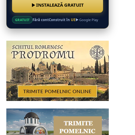
INSTALEAZĂ GRATUIT
Fără cont
Construit în
UE
GRATUIT
Google Play