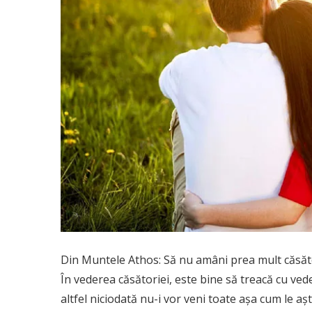
Din Muntele Athos: Să nu amâni prea mult căsăto
În vederea căsătoriei, este bine să treacă cu ve
altfel niciodată nu-i vor veni toate aşa cum le aşt