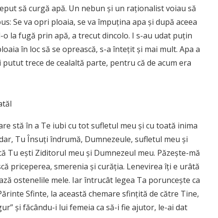
nceput să curgă apă. Un nebun şi un raţionalist voiau să
spus: Se va opri ploaia, se va împuţina apa şi după aceea
-o la fugă prin apă, a trecut dincolo. I s-au udat puţin
loaia în loc să se oprească, s-a înteţit şi mai mult. Apa a
ai putut trece de cealaltă parte, pentru că de acum era
tăl
e stă în a Te iubi cu tot sufletul meu şi cu toată inima
şadar, Tu Însuţi îndrumă, Dumnezeule, sufletul meu şi
ndcă Tu eşti Ziditorul meu şi Dumnezeul meu. Păzeşte-mă
că priceperea, smerenia şi curăţia. Lenevirea îţi e urâtă
ază ostenelile mele. Iar întrucât legea Ta porunceşte ca
Părinte Sfinte, la această chemare sfinţită de către Tine,
ur” şi făcându-i lui femeia ca să-i fie ajutor, le-ai dat