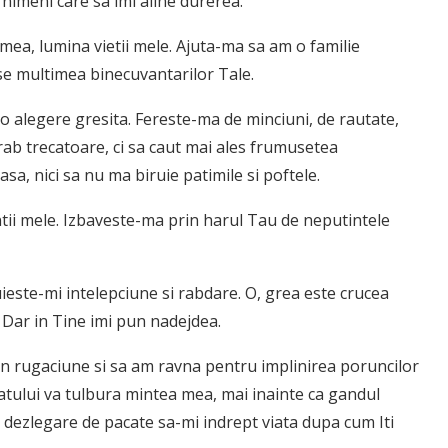
nimeni care sa imi aline durerea.
ea, lumina vietii mele. Ajuta-ma sa am o familie
rse multimea binecuvantarilor Tale.
o alegere gresita. Fereste-ma de minciuni, de rautate,
ab trecatoare, ci sa caut mai ales frumusetea
a, nici sa nu ma biruie patimile si poftele.
tii mele. Izbaveste-ma prin harul Tau de neputintele
ieste-mi intelepciune si rabdare. O, grea este crucea
a. Dar in Tine imi pun nadejdea.
in rugaciune si sa am ravna pentru implinirea poruncilor
atului va tulbura mintea mea, mai inainte ca gandul
 dezlegare de pacate sa-mi indrept viata dupa cum Iti