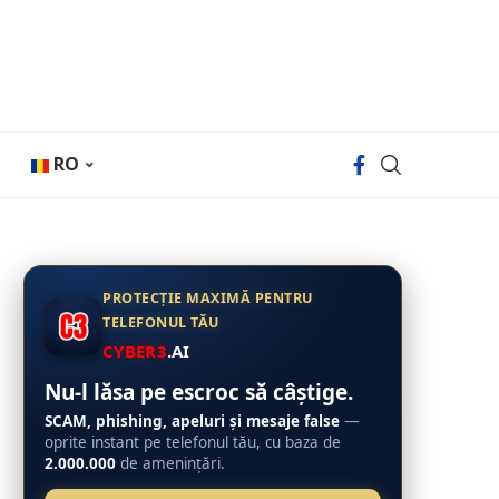
RO
PROTECȚIE MAXIMĂ PENTRU
TELEFONUL TĂU
CYBER3
.AI
Nu-l lăsa pe escroc să câștige.
SCAM, phishing, apeluri și mesaje false
—
oprite instant pe telefonul tău, cu baza de
2.000.000
de amenințări.