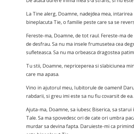
De atata durere inima mea s-a strans, si nu este 
La Tine alerg, Doamne, nadejdea mea, intarirea m
bineplacuta Tie, o familie peste care sa se reve
Fereste-ma, Doamne, de tot raul. Fereste-ma de 
de desfrau. Sa nu ma insele frumusetea cea degr
sufleteasca. Sa nu ma orbeasca dragostea patimas
Tu stii, Doamne, nepriceperea si slabiciunea min
care ma apasa.
Vino in ajutorul meu, Iubitorule de oameni! Daru
rabdarii, si greu imi este sa nu fiu covarsit de e
Ajuta-ma, Doamne, sa iubesc Biserica, sa starui 
Tale. Sa ma spovedesc ori de cate ori umbra pac
murdar sa devina fapta. Daruieste-mi ca primind