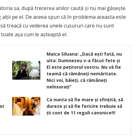
toria sa, după trecerea anilor caută şi nu mai găseşte.
eg alţii pe el. De aceea spun că în problema aceasta este
 să treacă cu vederea unele cusururi care nu sunt
i toate aşa cum le aşteaptă el.
Maica Siluana: „Dacă eşti fată, nu
uita: Dumnezeu v-a făcut fete şi
El este peţitorul vostru. Nu vă fie
teamă că rămâneţi nemăritate.
Nici voi, băieţi, că rămâneţi
neînsuraţi”
Ca nunta să fie mare şi sfinţită, să
at
dureze şi să fie fericire trebuie să
ţii cont de 11 reguli canonice!!!