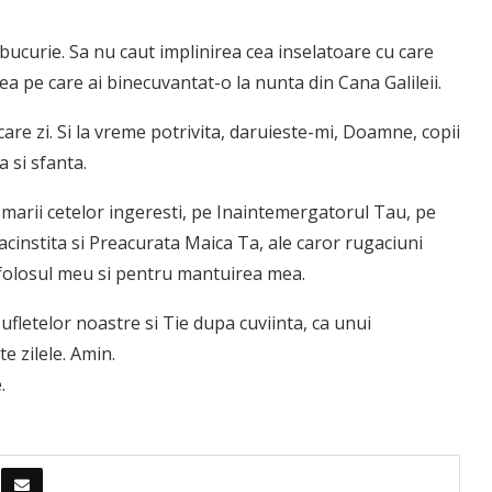
 bucurie. Sa nu caut implinirea cea inselatoare cu care
 pe care ai binecuvantat-o la nunta din Cana Galileii.
ecare zi. Si la vreme potrivita, daruieste-mi, Doamne, copii
a si sfanta.
 marii cetelor ingeresti, pe Inaintemergatorul Tau, pe
eacinstita si Preacurata Maica Ta, ale caror rugaciuni
 folosul meu si pentru mantuirea mea.
sufletelor noastre si Tie dupa cuviinta, ca unui
e zilele. Amin.
.