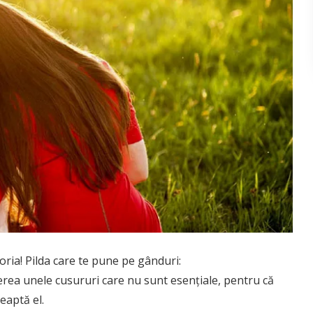
ria! Pilda care te pune pe gânduri:
derea unele cusururi care nu sunt esenţiale, pentru că
eaptă el.