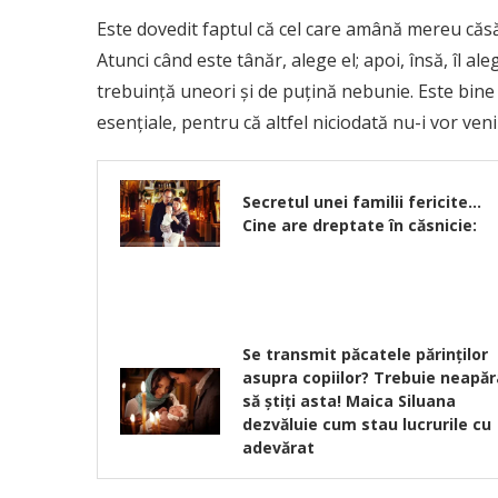
Este dovedit faptul că cel care amână mereu căsă
Atunci când este tânăr, alege el; apoi, însă, îl al
trebuinţă uneori şi de puțină nebunie. Este bine
esenţiale, pentru că altfel niciodată nu-i vor ven
Secretul unei familii fericite…
Cine are dreptate în căsnicie:
Se transmit păcatele părinților
asupra copiilor? Trebuie neapăr
să știți asta! Maica Siluana
dezvăluie cum stau lucrurile cu
adevărat